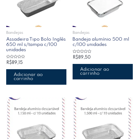
Bandejas
Bandejas
Assadeira Tipo Bolo Inglês
Bandeja alumínio 500 ml
650 ml s/tampa c/100
c/100 unidades
unidades
Avaliação
R$
89,50
0
Avaliação
R$
89,15
de
0
5
de
Adicionar ao
5
carrinho
Adicionar ao
carrinho