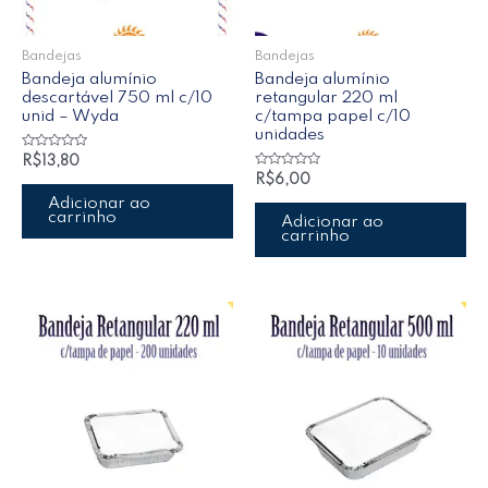
Bandejas
Bandejas
Bandeja alumínio
Bandeja alumínio
descartável 750 ml c/10
retangular 220 ml
unid – Wyda
c/tampa papel c/10
unidades
Avaliação
R$
13,80
0
Avaliação
R$
6,00
de
0
5
de
Adicionar ao
5
carrinho
Adicionar ao
carrinho