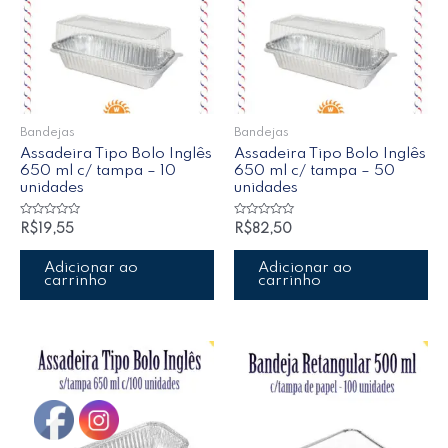
Bandejas
Bandejas
Assadeira Tipo Bolo Inglês
Assadeira Tipo Bolo Inglês
650 ml c/ tampa – 10
650 ml c/ tampa – 50
unidades
unidades
Avaliação
Avaliação
R$
19,55
R$
82,50
0
0
de
de
5
5
Adicionar ao
Adicionar ao
carrinho
carrinho