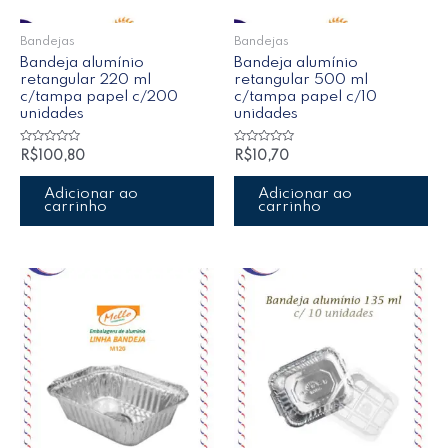
Bandejas
Bandejas
Bandeja alumínio
Bandeja alumínio
retangular 220 ml
retangular 500 ml
c/tampa papel c/200
c/tampa papel c/10
unidades
unidades
Avaliação
Avaliação
R$
100,80
R$
10,70
0
0
de
de
5
5
Adicionar ao
Adicionar ao
carrinho
carrinho