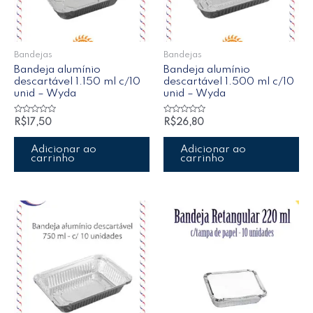
Bandejas
Bandejas
Bandeja alumínio
Bandeja alumínio
descartável 1.150 ml c/10
descartável 1.500 ml c/10
unid – Wyda
unid – Wyda
Avaliação
Avaliação
R$
17,50
R$
26,80
0
0
de
de
5
5
Adicionar ao
Adicionar ao
carrinho
carrinho