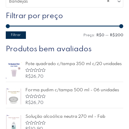
Bandejas
×
Filtrar por preço
Filtrar
Preço:
R$0
—
R$200
Produtos bem avaliados
Pote quadrado c/tampa 350 ml c/20 unidades
A
R$
26,70
v
a
l
Forma pudim c/tampa 500 ml - 06 unidades
i
a
ç
ã
A
R$
26,70
o
v
0
a
d
l
Solução alcoólica neutra 270 ml - Fab
e
i
5
a
ç
ã
A