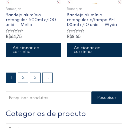
Bandejas
Bandejas
Bandeja alumínio
Bandeja alumínio
retangular 500ml c/100
retangular c/tampa PET
unid. – Mello
135ml c/10 unid. – Wyda
Avaliação
Avaliação
R$
64,75
R$
8,65
0
0
de
de
5
5
Adicionar ao
Adicionar ao
carrinho
carrinho
1
2
3
→
Pesquisar
Categorias de produto