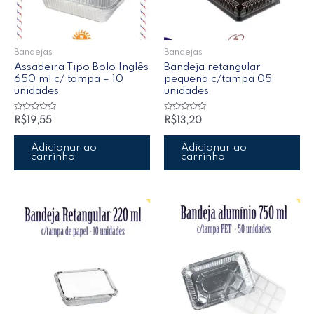
Bandejas
Bandejas
Assadeira Tipo Bolo Inglês
Bandeja retangular
650 ml c/ tampa – 10
pequena c/tampa 05
unidades
unidades
Avaliação
Avaliação
R$
19,55
R$
13,20
0
0
de
de
5
5
Adicionar ao
Adicionar ao
carrinho
carrinho