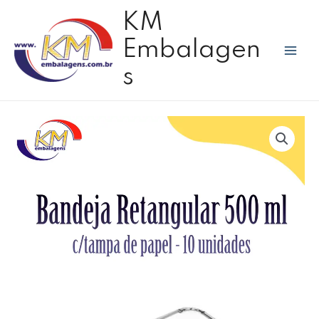
Ir
Mai
KM
para
Men
o
Embalagen
conteúdo
s
Bandeja
alumínio
retangular
500
ml
c/tampa
papel
c/10
unidades
quantidade