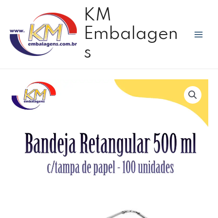
Ir
Mai
KM
para
Men
o
Embalagen
conteúdo
s
Bandeja
alumínio
500
ml
c/100
unidades
quantidade