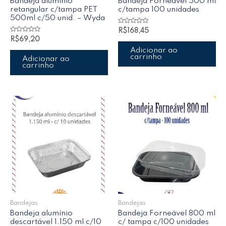
Bandeja alumínio
Bandeja Forneável 500 ml
retangular c/tampa PET
c/tampa 100 unidades
500ml c/50 unid. – Wyda
Avaliação
R$
168,45
0
Avaliação
R$
69,20
de
0
5
de
Adicionar ao
5
carrinho
Adicionar ao
carrinho
Bandejas
Bandejas
Bandeja alumínio
Bandeja Forneável 800 ml
descartável 1.150 ml c/10
c/ tampa c/100 unidades