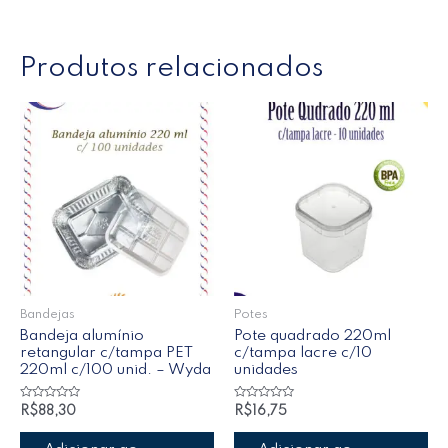
Produtos relacionados
Bandejas
Potes
Bandeja alumínio
Pote quadrado 220ml
retangular c/tampa PET
c/tampa lacre c/10
220ml c/100 unid. – Wyda
unidades
Avaliação
Avaliação
R$
88,30
R$
16,75
0
0
de
de
5
5