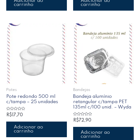
Adicionar ao
Adicionar ao
carrinho
carrinho
Potes
Bandejas
Pote redondo 500 ml
Bandeja alumínio
c/tampa – 25 unidades
retangular c/tampa PET
135ml c/100 unid. – Wyda
Avaliação
R$
17,70
0
Avaliação
R$
72,90
de
0
5
de
Adicionar ao
5
carrinho
Adicionar ao
carrinho