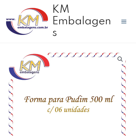
Ir
Mai
KM
para
Men
o
Embalagen
conteúdo
s
Forma
pudim
c/tampa
500
ml
-
06
unidades
quantidade