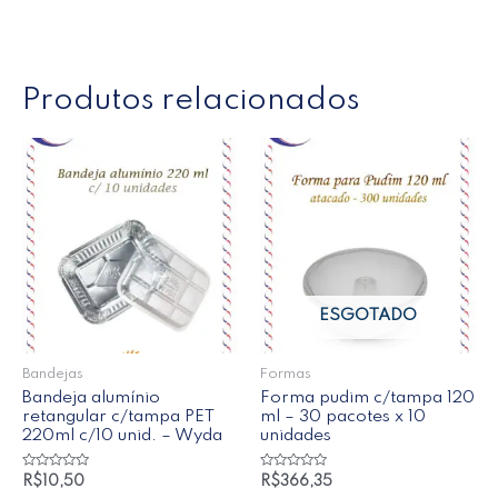
Produtos relacionados
ESGOTADO
Bandejas
Formas
Bandeja alumínio
Forma pudim c/tampa 120
retangular c/tampa PET
ml – 30 pacotes x 10
220ml c/10 unid. – Wyda
unidades
Avaliação
Avaliação
R$
10,50
R$
366,35
0
0