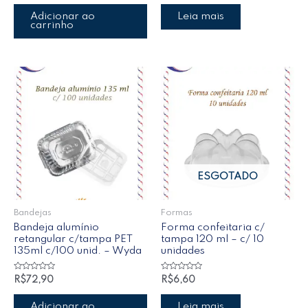
de
de
5
5
Adicionar ao
Leia mais
carrinho
ESGOTADO
Bandejas
Formas
Bandeja alumínio
Forma confeitaria c/
retangular c/tampa PET
tampa 120 ml – c/ 10
135ml c/100 unid. – Wyda
unidades
Avaliação
Avaliação
R$
72,90
R$
6,60
0
0
de
de
5
5
Adicionar ao
Leia mais