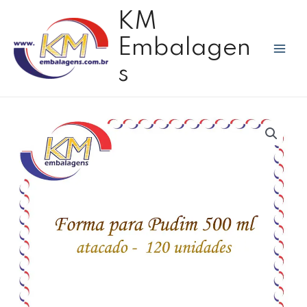
Ir
Mai
KM
para
Men
o
Embalagen
conteúdo
s
Forma
pudim
c/tampa
500
ml
-
20
pacotes
x
6
unidades
quantidade