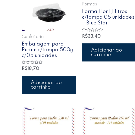
Formas
Forma Flor 1,1 litros
c/tampa 05 unidades
– Blue Star
Avaliação
R$
33,40
Confeitaria
0
de
Embalagem para
5
Pudim c/tampa 500g
Adicionar ao
carrinho
c/05 unidades
Avaliação
R$
18,70
0
de
5
Adicionar ao
carrinho