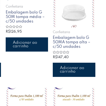
Confeitaria
Embalagem bolo G
50M tampa média –
c/50 unidades
Avaliação
R$
126,95
Confeitaria
0
de
Embalagem bolo G
5
50MA tampa alta –
Adicionar ao
carrinho
c/50 unidades
Avaliação
R$
147,40
0
de
5
Adicionar ao
carrinho