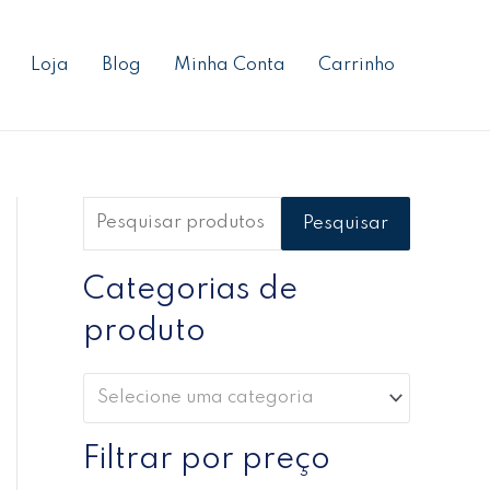
P
P
P
e
r
r
Loja
Blog
Minha Conta
Carrinho
s
e
e
q
ç
ç
u
o
o
i
m
m
s
í
á
Pesquisar
a
n
x
r
Categorias de
i
i
p
m
m
produto
o
o
o
r
Selecione uma categoria
:
Filtrar por preço