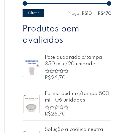
Filtrar
Preço:
R$10
—
R$470
Produtos bem
avaliados
Pote quadrado c/tampa
350 ml c/20 unidades
R$
26,70
A
v
a
l
Forma pudim c/tampa 500
i
ml - 06 unidades
a
ç
ã
o
R$
26,70
A
0
v
d
a
e
l
Solução alcoólica neutra
5
i