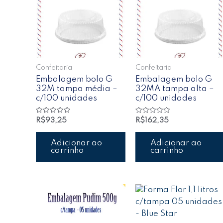
Confeitaria
Confeitaria
Embalagem bolo G
Embalagem bolo G
32M tampa média –
32MA tampa alta –
c/100 unidades
c/100 unidades
Avaliação
Avaliação
R$
93,25
R$
162,35
0
0
de
de
5
5
Adicionar ao
Adicionar ao
carrinho
carrinho