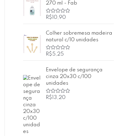
270 ml - Fab
a
ç
ã
o
R$
10,90
A
0
v
d
a
e
l
Colher sobremesa madeira
5
i
natural c/10 unidades
a
ç
ã
o
R$
5,25
A
0
v
d
a
e
l
Envelope de segurança
5
i
cinza 20x30 c/100
a
ç
unidades
ã
o
0
R$
13,20
A
d
v
e
a
5
l
i
a
ç
ã
o