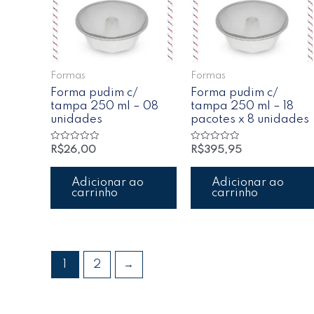
Formas
Formas
Forma pudim c/
Forma pudim c/
tampa 250 ml – 08
tampa 250 ml – 18
unidades
pacotes x 8 unidades
Avaliação
Avaliação
R$
26,00
R$
395,95
0
0
de
de
5
5
Adicionar ao
Adicionar ao
carrinho
carrinho
1
2
→