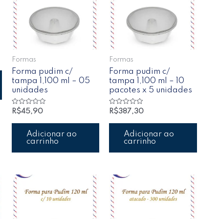
Formas
Formas
Forma pudim c/
Forma pudim c/
tampa 1,100 ml – 05
tampa 1,100 ml – 10
unidades
pacotes x 5 unidades
Avaliação
Avaliação
R$
45,90
R$
387,30
0
0
de
de
5
5
Adicionar ao
Adicionar ao
carrinho
carrinho