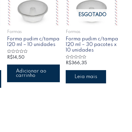
ESGOTADO
Formas
Formas
Forma pudim c/tampa
Forma pudim c/tampa
120 ml – 10 unidades
120 ml – 30 pacotes x
10 unidades
Avaliação
R$
14,50
0
Avaliação
R$
366,35
de
0
5
de
Adicionar ao
5
carrinho
Leia mais