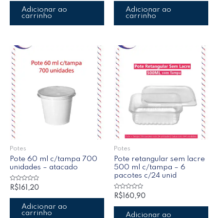
de
de
5
5
Adicionar ao
Adicionar ao
carrinho
carrinho
Potes
Potes
Pote 60 ml c/tampa 700
Pote retangular sem lacre
unidades – atacado
500 ml c/tampa – 6
pacotes c/24 unid
Avaliação
R$
161,20
0
Avaliação
R$
160,90
de
0
5
de
Adicionar ao
5
carrinho
Adicionar ao