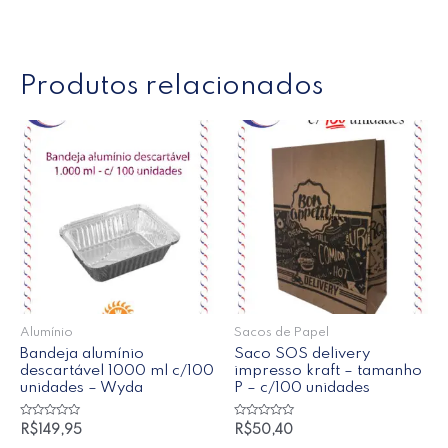
Produtos relacionados
Alumínio
Sacos de Papel
Bandeja alumínio
Saco SOS delivery
descartável 1000 ml c/100
impresso kraft – tamanho
unidades – Wyda
P – c/100 unidades
Avaliação
Avaliação
R$
149,95
R$
50,40
0
0