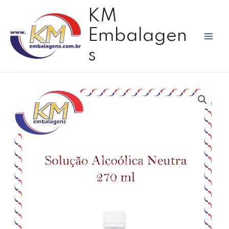
Ir
Mai
KM
para
Men
o
Embalagen
conteúdo
s
Solução
alcoólica
neutra
270
ml
-
Fab
quantidade