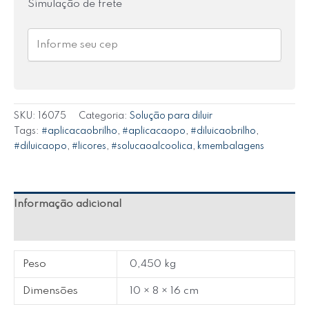
Simulação de frete
SKU:
16075
Categoria:
Solução para diluir
Tags:
#aplicacaobrilho
,
#aplicacaopo
,
#diluicaobrilho
,
#diluicaopo
,
#licores
,
#solucaoalcoolica
,
kmembalagens
Informação adicional
Avaliações (0)
Peso
0,450 kg
Dimensões
10 × 8 × 16 cm