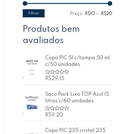
Filtrar
Preço:
R$10
—
R$20
Produtos bem
avaliados
Copo PIC 51 c/tampa 50 ml
c/50 unidades
R$
29,15
A
v
a
l
Saco Pack Lixo TOP Azul 15
i
litros c/60 unidades
a
ç
ã
o
R$
9,20
A
0
v
d
a
e
l
Copo PIC 235 cristal 235
5
i