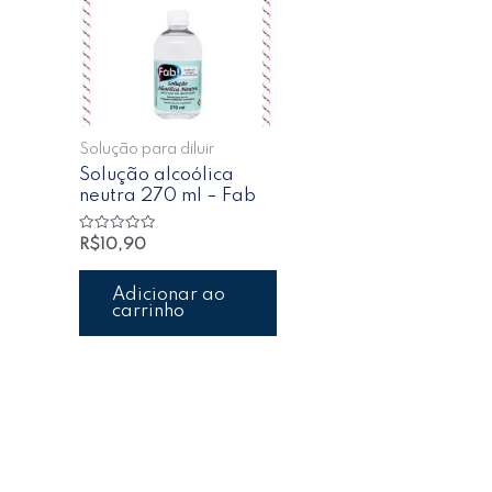
Solução para diluir
Solução alcoólica
neutra 270 ml – Fab
Avaliação
R$
10,90
0
de
5
Adicionar ao
carrinho