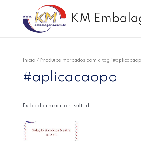
Ir
para
KM Embala
o
conteúdo
Início
/ Produtos marcados com a tag “#aplicacao
#aplicacaopo
Exibindo um único resultado