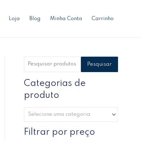
P
P
P
e
r
r
Loja
Blog
Minha Conta
Carrinho
s
e
e
q
ç
ç
u
o
o
i
m
m
s
í
á
Pesquisar
a
n
x
r
Categorias de
i
i
p
m
m
produto
o
o
o
r
Selecione uma categoria
:
Filtrar por preço