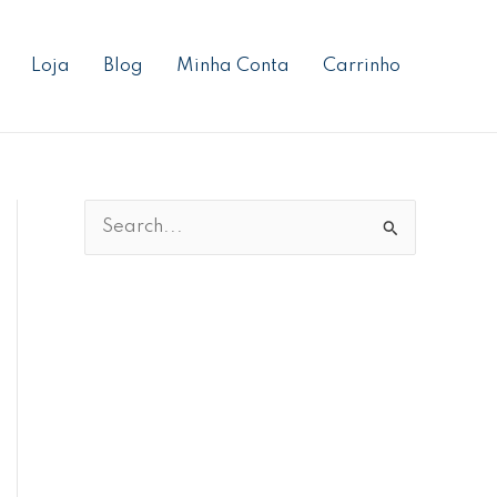
Loja
Blog
Minha Conta
Carrinho
P
e
s
q
u
i
s
a