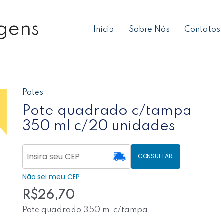
gens
Início
Sobre Nós
Contatos
Potes
Pote
quadrado
Pote quadrado c/tampa
c/tampa
350 ml c/20 unidades
350
ml
c/20
CONSULTAR
unidades
Não sei meu CEP
quantidade
R$
26,70
Pote quadrado 350 ml c/tampa