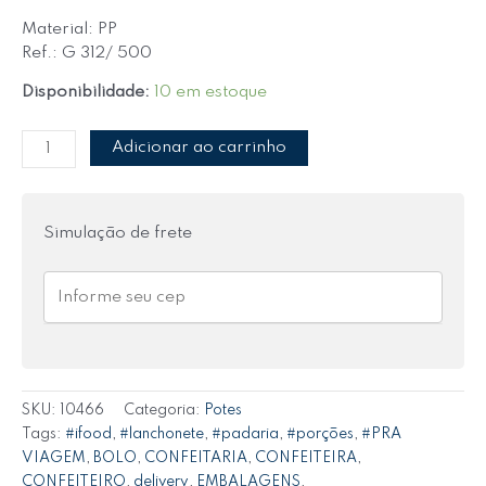
Material: PP
Ref.: G 312/ 500
Disponibilidade:
10 em estoque
Adicionar ao carrinho
Simulação de frete
SKU:
10466
Categoria:
Potes
Tags:
#ifood
,
#lanchonete
,
#padaria
,
#porções
,
#PRA
VIAGEM
,
BOLO
,
CONFEITARIA
,
CONFEITEIRA
,
CONFEITEIRO
,
delivery
,
EMBALAGENS
,