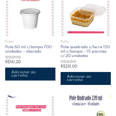
Potes
Potes
Pote 60 ml c/tampa 700
Pote quadrado s/lacre 150
unidades – atacado
ml c/tampa – 15 pacotes
c/ 20 unidades
Avaliação
R$
161,20
0
Avaliação
R$
231,00
de
0
5
de
Adicionar ao
5
carrinho
Adicionar ao
carrinho