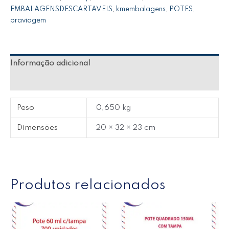
EMBALAGENSDESCARTAVEIS
,
kmembalagens
,
POTES
,
praviagem
Informação adicional
Avaliações (0)
Peso
0,650 kg
Dimensões
20 × 32 × 23 cm
Produtos relacionados