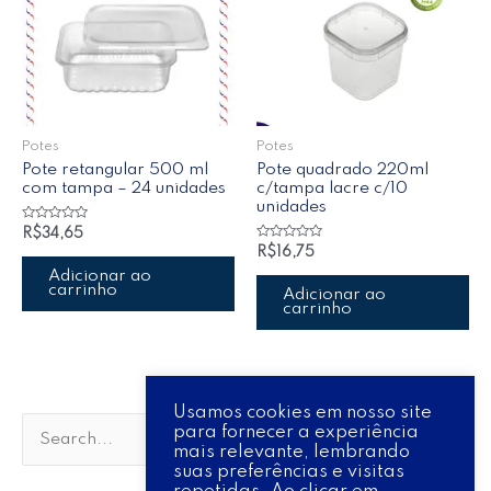
Potes
Potes
Pote retangular 500 ml
Pote quadrado 220ml
com tampa – 24 unidades
c/tampa lacre c/10
unidades
Avaliação
R$
34,65
0
Avaliação
R$
16,75
de
0
5
de
Adicionar ao
5
carrinho
Adicionar ao
carrinho
Usamos cookies em nosso site
para fornecer a experiência
P
mais relevante, lembrando
suas preferências e visitas
e