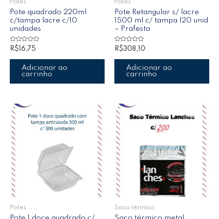
Potes
Potes
Pote quadrado 220ml
Pote Retangular s/ lacre
c/tampa lacre c/10
1500 ml c/ tampa 120 unid
unidades
– Prafesta
Avaliação
Avaliação
R$
16,75
R$
308,10
0
0
de
de
5
5
Adicionar ao
Adicionar ao
carrinho
carrinho
Potes
Saco térmico
Pote 1 doce quadrado c/
Saco térmico metal