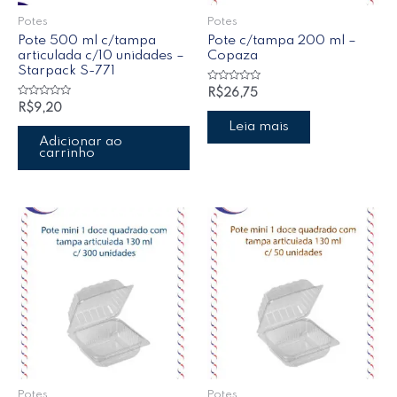
Potes
Potes
Pote 500 ml c/tampa
Pote c/tampa 200 ml –
articulada c/10 unidades –
Copaza
Starpack S-771
Avaliação
R$
26,75
0
Avaliação
R$
9,20
de
0
5
de
Leia mais
5
Adicionar ao
carrinho
Potes
Potes