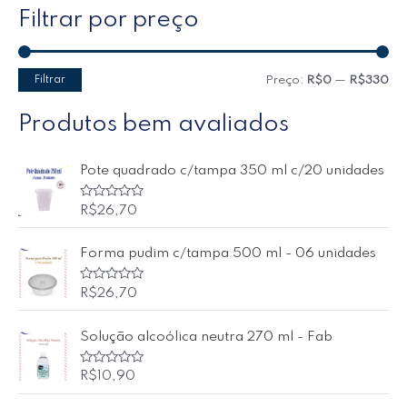
Filtrar por preço
Filtrar
Preço:
R$0
—
R$330
Produtos bem avaliados
Pote quadrado c/tampa 350 ml c/20 unidades
A
R$
26,70
v
a
l
Forma pudim c/tampa 500 ml - 06 unidades
i
a
ç
ã
A
R$
26,70
o
v
0
a
d
l
Solução alcoólica neutra 270 ml - Fab
e
i
5
a
ç
ã
A
R$
10,90
o
v
0
a