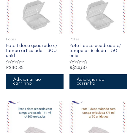
Potes
Potes
Pote 1 doce quadrado c/
Pote 1 doce quadrado c/
tampa articulada – 300
tampa articulada – 50
unid
unid
Avaliação
Avaliação
R$
110,35
R$
24,50
0
0
de
de
5
5
Adicionar ao
Adicionar ao
carrinho
carrinho