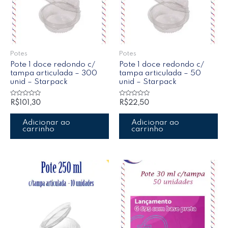
Potes
Potes
Pote 1 doce redondo c/
Pote 1 doce redondo c/
tampa articulada – 300
tampa articulada – 50
unid – Starpack
unid – Starpack
Avaliação
Avaliação
R$
101,30
R$
22,50
0
0
de
de
5
5
Adicionar ao
Adicionar ao
carrinho
carrinho