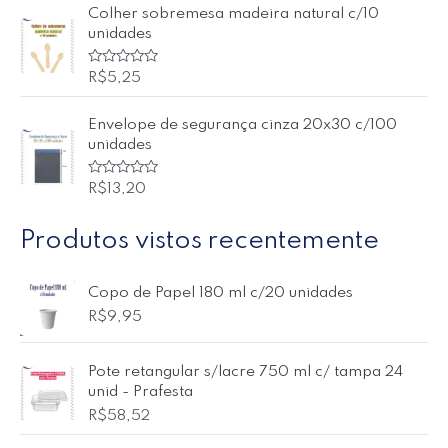
d
l
Colher sobremesa madeira natural c/10
e
i
5
a
unidades
ç
ã
o
A
R$
5,25
0
v
d
a
e
l
5
Envelope de segurança cinza 20x30 c/100
i
a
unidades
ç
ã
o
A
R$
13,20
0
v
d
a
e
l
5
Produtos vistos recentemente
i
a
ç
ã
o
Copo de Papel 180 ml c/20 unidades
0
R$
9,95
d
e
5
Pote retangular s/lacre 750 ml c/ tampa 24
unid - Prafesta
R$
58,52