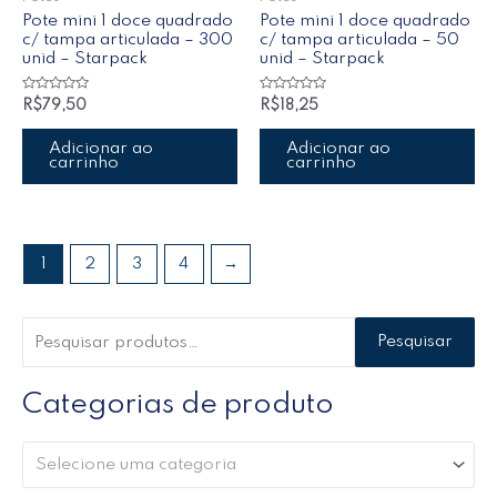
Pote mini 1 doce quadrado
Pote mini 1 doce quadrado
c/ tampa articulada – 300
c/ tampa articulada – 50
unid – Starpack
unid – Starpack
Avaliação
Avaliação
R$
79,50
R$
18,25
0
0
de
de
5
5
Adicionar ao
Adicionar ao
carrinho
carrinho
1
2
3
4
→
Pesquisar
Categorias de produto
Selecione uma categoria