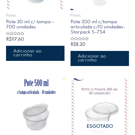
Potes
Potes
Pote 30 ml c/ tampa –
Pote 350 ml c/tampa
700 unidades
articulada c/10 unidades-
Starpack S-754
Avaliação
R$
117,60
0
Avaliação
R$
8,20
de
0
5
de
Adicionar ao
5
carrinho
Adicionar ao
carrinho
ESGOTADO