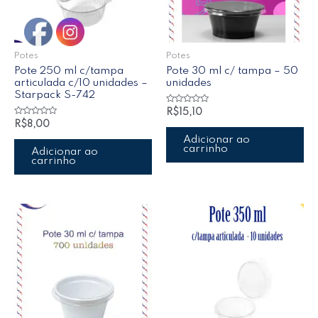
Potes
Potes
Pote 250 ml c/tampa
Pote 30 ml c/ tampa – 50
articulada c/10 unidades –
unidades
Starpack S-742
Avaliação
R$
15,10
0
Avaliação
R$
8,00
de
0
5
de
Adicionar ao
5
carrinho
Adicionar ao
carrinho