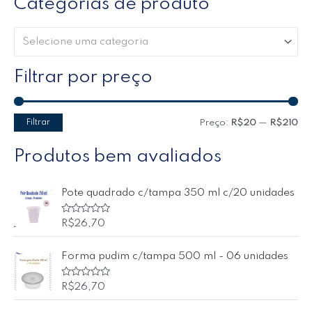
Categorias de produto
Selecione uma categoria
Filtrar por preço
Filtrar
Preço:
R$20
—
R$210
Produtos bem avaliados
Pote quadrado c/tampa 350 ml c/20 unidades
A
R$
26,70
v
a
l
Forma pudim c/tampa 500 ml - 06 unidades
i
a
ç
ã
A
R$
26,70
o
v
0
a