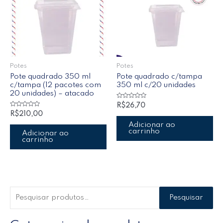
Potes
Potes
Pote quadrado 350 ml
Pote quadrado c/tampa
c/tampa (12 pacotes com
350 ml c/20 unidades
20 unidades) – atacado
Avaliação
R$
26,70
0
Avaliação
R$
210,00
de
0
5
de
Adicionar ao
5
carrinho
Adicionar ao
carrinho
Pesquisar