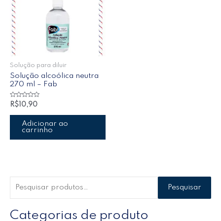
Solução para diluir
Solução alcoólica neutra
270 ml – Fab
Avaliação
R$
10,90
0
de
5
Adicionar ao
carrinho
Pesquisar
Categorias de produto