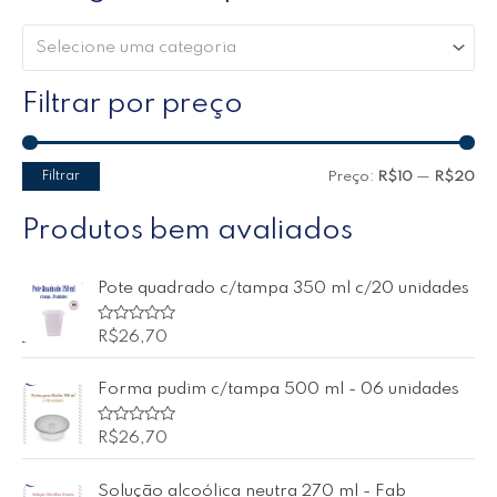
Selecione uma categoria
Filtrar por preço
Filtrar
Preço:
R$10
—
R$20
Produtos bem avaliados
Pote quadrado c/tampa 350 ml c/20 unidades
A
R$
26,70
v
a
l
Forma pudim c/tampa 500 ml - 06 unidades
i
a
ç
ã
A
R$
26,70
o
v
0
a
d
l
Solução alcoólica neutra 270 ml - Fab
e
i