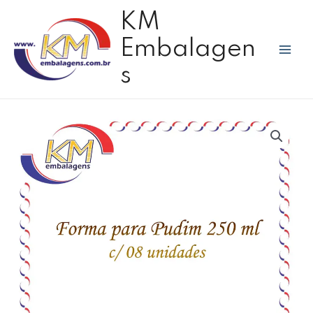
Ir
Mai
KM
para
Men
o
Embalagen
conteúdo
s
Forma
pudim
c/
tampa
250
ml
-
08
unidades
quantidade