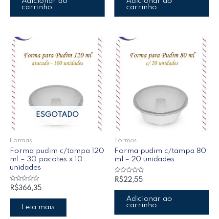
Adicionar ao
Adicionar ao
carrinho
carrinho
ESGOTADO
Formas
Formas
Forma pudim c/tampa 120
Forma pudim c/tampa 80
ml – 30 pacotes x 10
ml – 20 unidades
unidades
Avaliação
R$
22,55
0
Avaliação
R$
366,35
de
0
5
de
Adicionar ao
5
carrinho
Leia mais