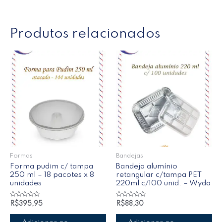
Produtos relacionados
Formas
Bandejas
Forma pudim c/ tampa
Bandeja alumínio
250 ml – 18 pacotes x 8
retangular c/tampa PET
unidades
220ml c/100 unid. – Wyda
Avaliação
Avaliação
R$
395,95
R$
88,30
0
0
de
de
5
5