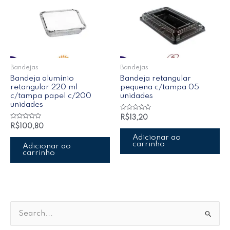
Bandejas
Bandejas
Bandeja alumínio
Bandeja retangular
retangular 220 ml
pequena c/tampa 05
c/tampa papel c/200
unidades
unidades
Avaliação
R$
13,20
0
Avaliação
R$
100,80
de
0
5
de
Adicionar ao
5
carrinho
Adicionar ao
carrinho
P
e