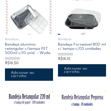
Bandejas
Bandejas
Bandeja alumínio
Bandeja Forneável 800 ml
retangular c/tampa PET
c/ tampa c/05 unidades
500ml c/10 unid. – Wyda
Avaliação
R$
14,10
0
Avaliação
R$
16,50
de
0
5
de
Adicionar ao
5
carrinho
Adicionar ao
carrinho