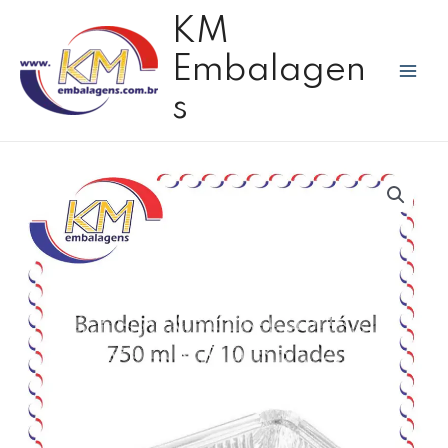
Ir
Mai
KM
para
Men
o
Embalagen
conteúdo
s
Bandeja
alumínio
descartável
750
ml
c/10
unid
-
Wyda
quantidade