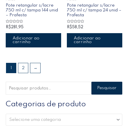
Pote retangular s/lacre
Pote retangular s/lacre
750 ml c/ tampa 144 unid
750 ml c/ tampa 24 unid –
– Prafesta
Prafesta
Avaliação
Avaliação
R$
281,95
R$
58,52
0
0
de
de
5
5
Adicionar ao
Adicionar ao
carrinho
carrinho
1
2
→
Pesquisar
Categorias de produto
Selecione uma categoria