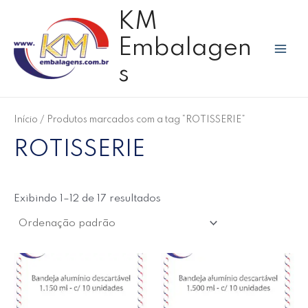
Ir
P
Mai
P
P
KM
para
e
r
r
Men
o
Embalagen
s
e
e
conteúdo
q
ç
ç
s
u
o
o
i
m
m
s
Início
/ Produtos marcados com a tag “ROTISSERIE”
í
á
a
ROTISSERIE
n
x
r
i
i
p
m
m
o
Exibindo 1–12 de 17 resultados
o
o
r
: