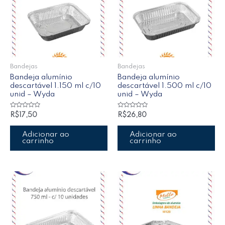
Bandejas
Bandejas
Bandeja alumínio
Bandeja alumínio
descartável 1.150 ml c/10
descartável 1.500 ml c/10
unid – Wyda
unid – Wyda
Avaliação
Avaliação
R$
17,50
R$
26,80
0
0
de
de
5
5
Adicionar ao
Adicionar ao
carrinho
carrinho