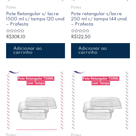
Potes
Potes
Pote Retangular s/ lacre
Pote retangular s/lacre
1500 ml c/ tampa 120 unid
250 ml c/ tampa 144 unid.
– Prafesta
– Prafesta
Avaliação
Avaliação
R$
308,10
R$
122,50
0
0
de
de
5
5
Adicionar ao
Adicionar ao
carrinho
carrinho
Potes
Potes