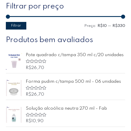
Filtrar por preço
Filtrar
Preço:
R$10
—
R$330
Produtos bem avaliados
Pote quadrado c/tampa 350 ml c/20 unidades
A
R$
26,70
v
a
l
Forma pudim c/tampa 500 ml - 06 unidades
i
a
ç
ã
A
R$
26,70
o
v
0
a
d
l
Solução alcoólica neutra 270 ml - Fab
e
i
5
a
ç
ã
A
R$
10,90
o
v
0
a