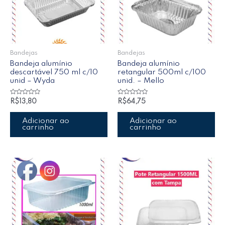
Bandejas
Bandejas
Bandeja alumínio
Bandeja alumínio
descartável 750 ml c/10
retangular 500ml c/100
unid – Wyda
unid. – Mello
Avaliação
Avaliação
R$
13,80
R$
64,75
0
0
de
de
5
5
Adicionar ao
Adicionar ao
carrinho
carrinho