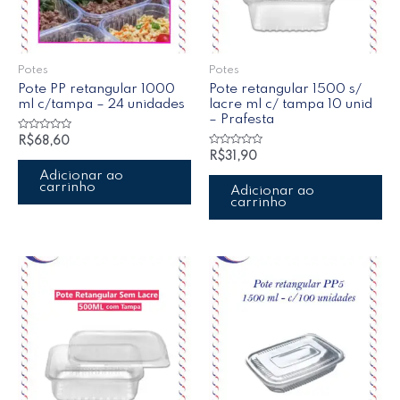
Potes
Potes
Pote PP retangular 1000
Pote retangular 1500 s/
ml c/tampa – 24 unidades
lacre ml c/ tampa 10 unid
– Prafesta
Avaliação
R$
68,60
0
Avaliação
R$
31,90
de
0
5
de
Adicionar ao
5
carrinho
Adicionar ao
carrinho