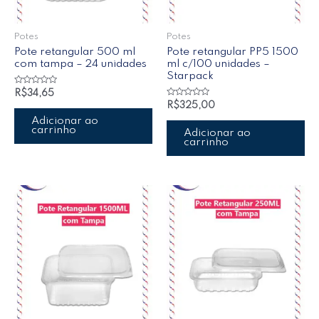
Potes
Potes
Pote retangular 500 ml
Pote retangular PP5 1500
com tampa – 24 unidades
ml c/100 unidades –
Starpack
Avaliação
R$
34,65
0
Avaliação
R$
325,00
de
0
5
de
Adicionar ao
5
carrinho
Adicionar ao
carrinho