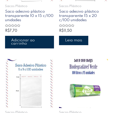
Sacos Plástico
Sacos Plástico
Saco adesivo plástico
Saco adesivo plástico
transparente 10 x 15 c/100
transparente 15 x 20
unidades
c/100 unidades
Avaliação
Avaliação
R$
7,70
R$
11,50
0
0
de
de
5
5
Adicionar ao
Leia mais
carrinho
Sacos Plástico
Sacos Plástico