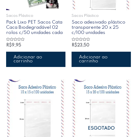
Sacos Plástico
Sacos Plástico
Pack Lixo PET Sacos Cata
Saco adesivado plástico
Caca Biodegradável 02
transparente 20 x 25
rolos c/50 unidades cada
c/100 unidades
Avaliação
Avaliação
R$
9,95
R$
23,50
0
0
de
de
5
5
Adicionar ao
Adicionar ao
carrinho
carrinho
ESGOTADO