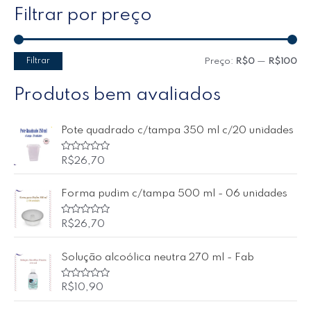
Filtrar por preço
Filtrar
Preço:
R$0
—
R$100
Produtos bem avaliados
Pote quadrado c/tampa 350 ml c/20 unidades
A
R$
26,70
v
a
l
Forma pudim c/tampa 500 ml - 06 unidades
i
a
ç
ã
A
R$
26,70
o
v
0
a
d
l
Solução alcoólica neutra 270 ml - Fab
e
i
5
a
ç
ã
A
R$
10,90
o
v
0
a