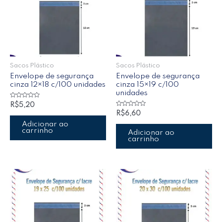
Sacos Plástico
Sacos Plástico
Envelope de segurança
Envelope de segurança
cinza 12×18 c/100 unidades
cinza 15×19 c/100
unidades
Avaliação
R$
5,20
0
Avaliação
R$
6,60
de
0
5
de
Adicionar ao
5
carrinho
Adicionar ao
carrinho