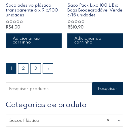
Saco adesivo plástico
Saco Pack Lixo 100 L Bio
transparente 6 x 9 c/100
Bags Biodegradável Verde
unidades
c/15 unidades
Avaliação
Avaliação
R$
4,00
R$
10,90
0
0
de
de
5
5
Adicionar ao
Adicionar ao
carrinho
carrinho
1
2
3
→
Pesquisar
Categorias de produto
Sacos Plástico
×