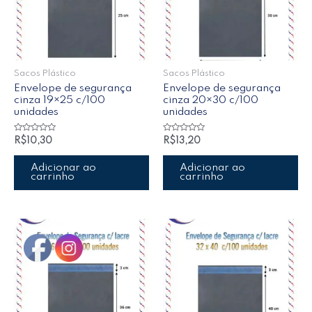
Sacos Plástico
Sacos Plástico
Envelope de segurança
Envelope de segurança
cinza 19×25 c/100
cinza 20×30 c/100
unidades
unidades
Avaliação
Avaliação
R$
10,30
R$
13,20
0
0
de
de
5
5
Adicionar ao
Adicionar ao
carrinho
carrinho