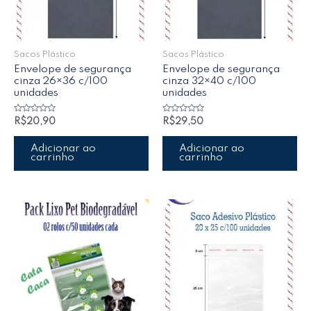
Sacos Plástico
Sacos Plástico
Envelope de segurança
Envelope de segurança
cinza 26×36 c/100
cinza 32×40 c/100
unidades
unidades
Avaliação
Avaliação
R$
20,90
R$
29,50
0
0
de
de
5
5
Adicionar ao
Adicionar ao
carrinho
carrinho