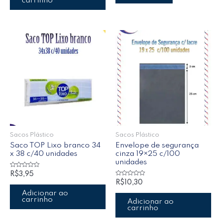
carrinho
Sacos Plástico
Sacos Plástico
Saco TOP Lixo branco 34
Envelope de segurança
x 38 c/40 unidades
cinza 19×25 c/100
unidades
Avaliação
R$
3,95
0
Avaliação
R$
10,30
de
0
5
de
Adicionar ao
5
carrinho
Adicionar ao
carrinho