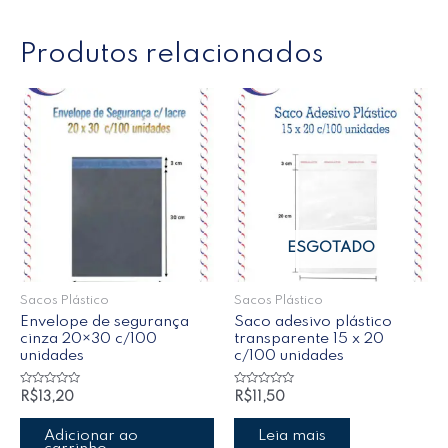
Produtos relacionados
ESGOTADO
Sacos Plástico
Sacos Plástico
Envelope de segurança
Saco adesivo plástico
cinza 20×30 c/100
transparente 15 x 20
unidades
c/100 unidades
Avaliação
Avaliação
R$
13,20
R$
11,50
0
0
de
de
5
5
Adicionar ao
Leia mais