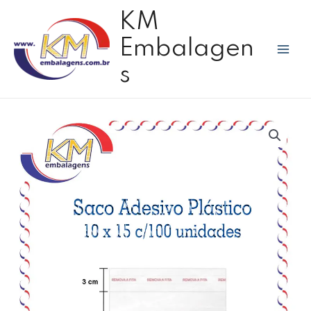
Ir
Mai
KM
para
Men
o
Embalagen
conteúdo
s
Saco
adesivo
plástico
transparente
10
x
15
c/100
unidades
quantidade