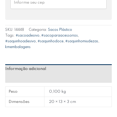
SKU:
14448
Categoria:
Sacos Plástico
Tags:
#sacoadesivo
,
#sacoparaacessorios
,
#saquinhoadesivo
,
#saquinhodoce
,
#saquinhomiudezas
,
kmembalagens
Informação adicional
Avaliações (0)
Peso
0,100 kg
Dimensões
20 × 13 × 3 cm