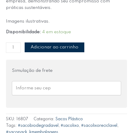
empresa, demonstrando seu compromisso com
práticas sustentáveis.
Imagens ilustrativas.
Disponibilidade:
4 em estoque
Adicionar ao carrinho
Simulação de frete
SKU:
16807
Categoria:
Sacos Plástico
Tags:
#sacobiodegradavel
,
#sacolixo
,
#sacolixoreciclavel
,
#sacopack
,
kmembalagens