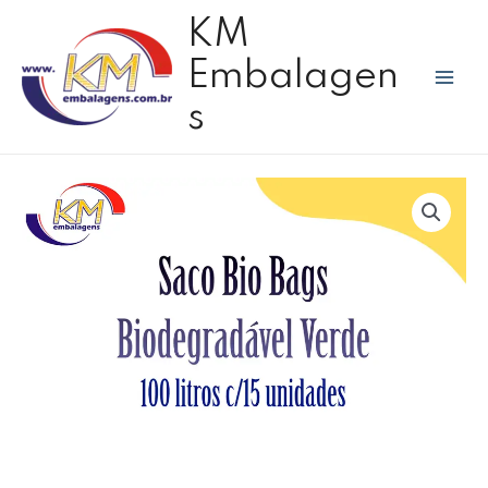
Ir
Mai
KM
para
Men
o
Embalagen
conteúdo
s
Saco
Pack
Lixo
100
L
Bio
Bags
Biodegradável
Verde
c/15
unidades
quantidade