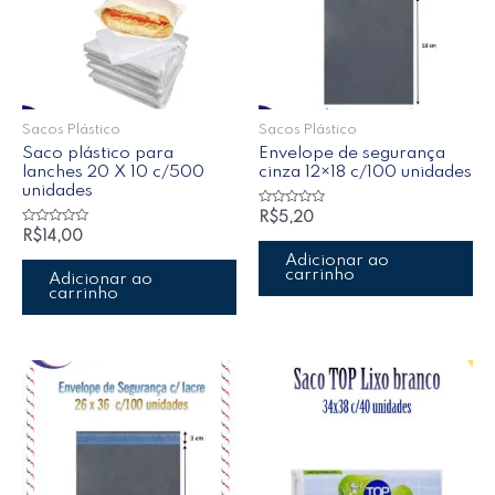
Sacos Plástico
Sacos Plástico
Saco plástico para
Envelope de segurança
lanches 20 X 10 c/500
cinza 12×18 c/100 unidades
unidades
Avaliação
R$
5,20
0
Avaliação
R$
14,00
de
0
5
de
Adicionar ao
5
carrinho
Adicionar ao
carrinho