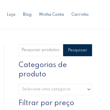
P
P
P
e
r
r
Loja
Blog
Minha Conta
Carrinho
s
e
e
q
ç
ç
u
o
o
i
m
m
s
í
á
Pesquisar
a
n
x
r
Categorias de
i
i
p
m
m
produto
o
o
o
r
Selecione uma categoria
:
Filtrar por preço