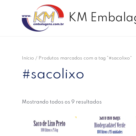
Ir
para
KM Embala
o
conteúdo
Início
/ Produtos marcados com a tag “#sacolixo”
#sacolixo
Mostrando todos os 9 resultados