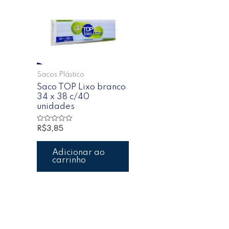
Sacos Plástico
Saco TOP Lixo branco
34 x 38 c/40
unidades
Avaliação
R$
3,85
0
de
5
Adicionar ao
carrinho