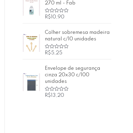
270 ml - Fab
a
ç
ã
o
R$
10,90
A
0
v
d
a
e
l
Colher sobremesa madeira
5
i
natural c/10 unidades
a
ç
ã
o
R$
5,25
A
0
v
d
a
e
l
Envelope de segurança
5
i
cinza 20x30 c/100
a
ç
unidades
ã
o
0
R$
13,20
A
d
v
e
a
5
l
i
a
ç
ã
o