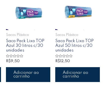
Sacos Plástico
Sacos Plástico
Saco Pack Lixo TOP
Saco Pack Lixo TOP
Azul 30 litros c/30
Azul 50 litros c/30
unidades
unidades
Avaliação
Avaliação
R$
9,50
R$
12,50
0
0
de
de
5
5
Adicionar ao
Adicionar ao
carrinho
carrinho