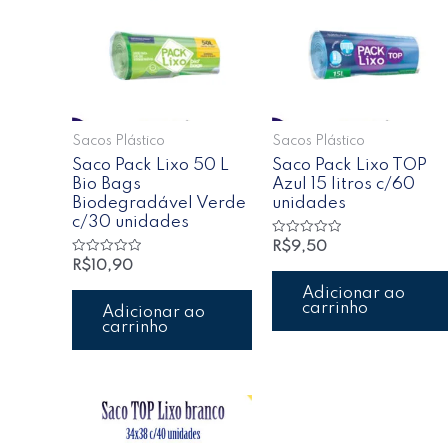
Sacos Plástico
Sacos Plástico
Saco Pack Lixo 50 L
Saco Pack Lixo TOP
Bio Bags
Azul 15 litros c/60
Biodegradável Verde
unidades
c/30 unidades
Avaliação
R$
9,50
0
Avaliação
R$
10,90
de
0
5
de
Adicionar ao
5
carrinho
Adicionar ao
carrinho