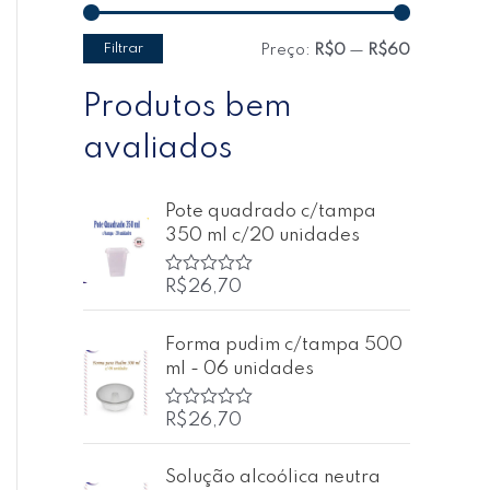
Filtrar
Preço:
R$0
—
R$60
Produtos bem
avaliados
Pote quadrado c/tampa
350 ml c/20 unidades
R$
26,70
A
v
a
l
Forma pudim c/tampa 500
i
ml - 06 unidades
a
ç
ã
o
R$
26,70
A
0
v
d
a
e
l
Solução alcoólica neutra
5
i