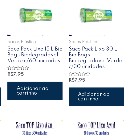
Sacos Plástico
Sacos Plástico
Saco Pack Lixo 15 L Bio
Saco Pack Lixo 30 L
Bags Biodegradável
Bio Bags
Verde c/60 unidades
Biodegradável Verde
c/30 unidades
Avaliação
R$
7,95
0
Avaliação
R$
7,95
de
0
5
de
Adicionar ao
5
carrinho
Adicionar ao
carrinho