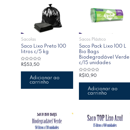
Sacolas
Sacos Plástico
Saco Lixo Preto 100
Saco Pack Lixo 100 L
litros c/5 kg
Bio Bags
Biodegradável Verde
c/15 unidades
Avaliação
R$
53,50
0
de
5
Avaliação
R$
10,90
Adicionar ao
0
carrinho
de
5
Adicionar ao
carrinho