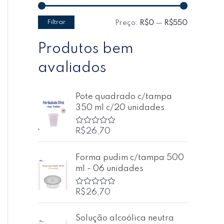
Filtrar
Preço:
R$0
—
R$550
Produtos bem
avaliados
Pote quadrado c/tampa
350 ml c/20 unidades
R$
26,70
A
v
a
l
Forma pudim c/tampa 500
i
ml - 06 unidades
a
ç
ã
o
R$
26,70
A
0
v
d
a
e
l
Solução alcoólica neutra
5
i