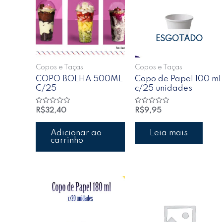
ESGOTADO
Copos e Taças
Copos e Taças
COPO BOLHA 500ML
Copo de Papel 100 ml
C/25
c/25 unidades
Avaliação
Avaliação
R$
32,40
R$
9,95
0
0
de
de
5
5
Adicionar ao
Leia mais
carrinho