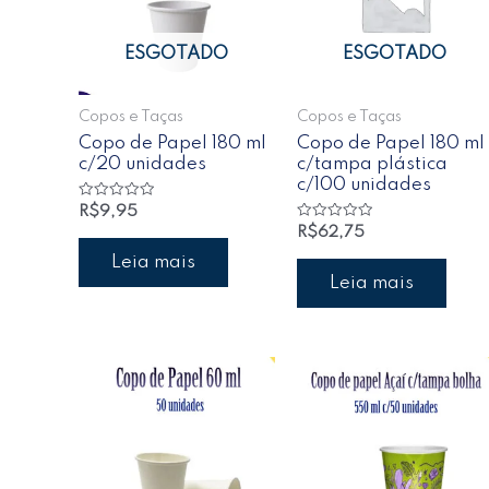
ESGOTADO
ESGOTADO
Copos e Taças
Copos e Taças
Copo de Papel 180 ml
Copo de Papel 180 ml
c/20 unidades
c/tampa plástica
c/100 unidades
Avaliação
R$
9,95
0
Avaliação
R$
62,75
de
0
5
de
Leia mais
5
Leia mais