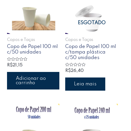
ESGOTADO
Copos e Taças
Copos e Taças
Copo de Papel 100 ml
Copo de Papel 100 ml
c/50 unidades
c/tampa plástica
c/50 unidades
Avaliação
R$
21,15
0
Avaliação
R$
26,40
de
0
5
de
Adicionar ao
5
carrinho
Leia mais