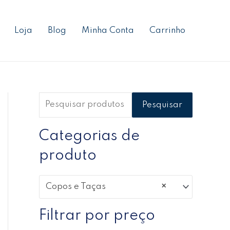
P
P
P
e
r
r
Loja
Blog
Minha Conta
Carrinho
s
e
e
q
ç
ç
u
o
o
i
m
m
s
í
á
Pesquisar
a
n
x
r
Categorias de
i
i
p
m
m
produto
o
o
o
r
Copos e Taças
×
:
Filtrar por preço