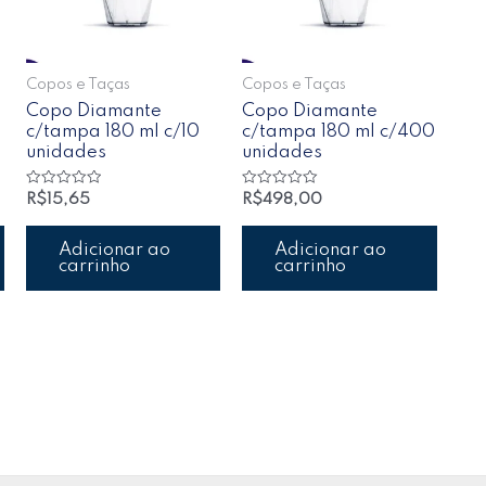
Copos e Taças
Copos e Taças
Copo Diamante
Copo Diamante
c/tampa 180 ml c/10
c/tampa 180 ml c/400
unidades
unidades
Avaliação
Avaliação
R$
15,65
R$
498,00
0
0
de
de
5
5
Adicionar ao
Adicionar ao
carrinho
carrinho