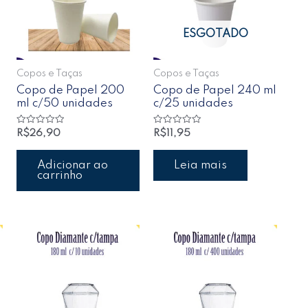
ESGOTADO
Copos e Taças
Copos e Taças
Copo de Papel 200
Copo de Papel 240 ml
ml c/50 unidades
c/25 unidades
Avaliação
Avaliação
R$
26,90
R$
11,95
0
0
de
de
5
5
Adicionar ao
Leia mais
carrinho