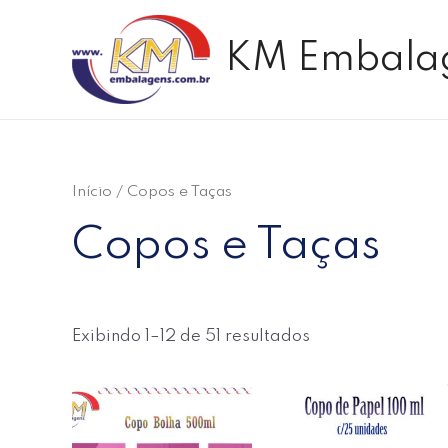
Ir
para
KM Embala
o
conteúdo
Início
/ Copos e Taças
Copos e Taças
Exibindo 1–12 de 51 resultados