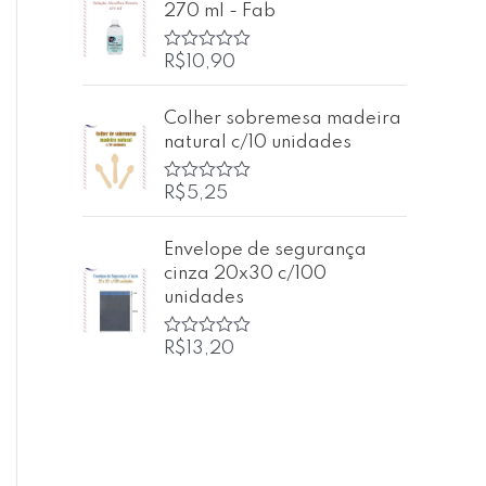
270 ml - Fab
a
ç
ã
o
R$
10,90
A
0
v
d
a
e
l
Colher sobremesa madeira
5
i
natural c/10 unidades
a
ç
ã
o
R$
5,25
A
0
v
d
a
e
l
Envelope de segurança
5
i
cinza 20x30 c/100
a
ç
unidades
ã
o
0
R$
13,20
A
d
v
e
a
5
l
i
a
ç
ã
o