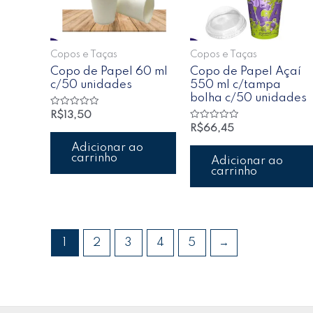
Copos e Taças
Copos e Taças
Copo de Papel 60 ml
Copo de Papel Açaí
c/50 unidades
550 ml c/tampa
bolha c/50 unidades
Avaliação
R$
13,50
0
Avaliação
R$
66,45
de
0
5
de
Adicionar ao
5
carrinho
Adicionar ao
carrinho
1
2
3
4
5
→