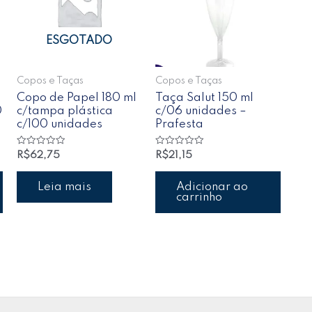
ESGOTADO
Copos e Taças
Copos e Taças
Copo de Papel 180 ml
Taça Salut 150 ml
0
c/tampa plástica
c/06 unidades –
c/100 unidades
Prafesta
Avaliação
Avaliação
R$
62,75
R$
21,15
0
0
de
de
5
5
Leia mais
Adicionar ao
carrinho