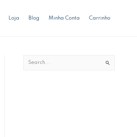
Loja
Blog
Minha Conta
Carrinho
P
e
s
q
u
i
s
a