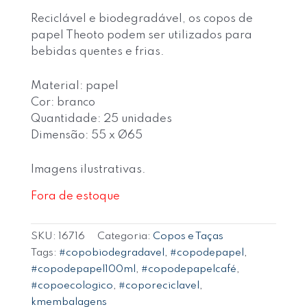
Reciclável e biodegradável, os copos de
papel Theoto podem ser utilizados para
bebidas quentes e frias.
Material: papel
Cor: branco
Quantidade: 25 unidades
Dimensão: 55 x Ø65
Imagens ilustrativas.
Fora de estoque
SKU:
16716
Categoria:
Copos e Taças
Tags:
#copobiodegradavel
,
#copodepapel
,
#copodepapel100ml
,
#copodepapelcafé
,
#copoecologico
,
#coporeciclavel
,
kmembalagens