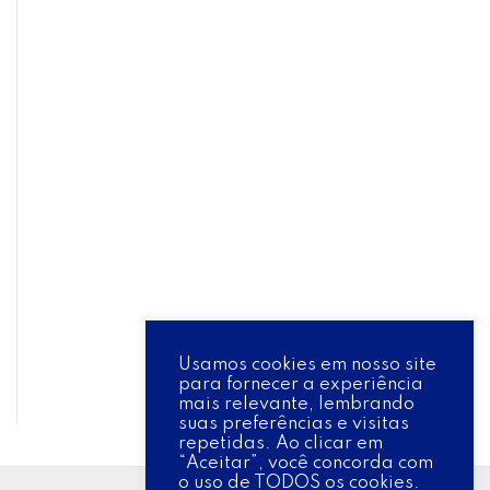
Usamos cookies em nosso site
para fornecer a experiência
mais relevante, lembrando
suas preferências e visitas
repetidas. Ao clicar em
“Aceitar”, você concorda com
o uso de TODOS os cookies.