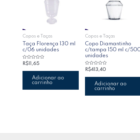
Copos e Taças
Copos e Taças
Taça Florença 130 ml
Copo Diamantinho
c/06 unidades
c/tampa 150 ml c/50
unidades
Avaliação
R$
11,65
0
Avaliação
R$
413,40
de
0
5
de
Adicionar ao
5
carrinho
Adicionar ao
carrinho