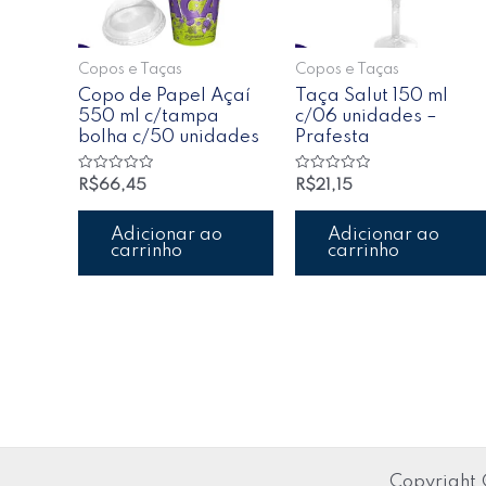
Copos e Taças
Copos e Taças
Copo de Papel Açaí
Taça Salut 150 ml
550 ml c/tampa
c/06 unidades –
bolha c/50 unidades
Prafesta
Avaliação
Avaliação
R$
66,45
R$
21,15
0
0
de
de
5
5
Adicionar ao
Adicionar ao
carrinho
carrinho
Copyright