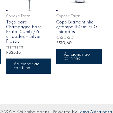
Copos e Taças
Copos e Taças
Taça para
Copo Diamantinho
Champagne base
c/tampa 150 ml c/10
Prata 150ml c/ 6
unidades
unidades – Silver
Plastic
Avaliação
R$
10,60
0
de
5
Avaliação
R$
35,15
Adicionar ao
0
carrinho
de
5
Adicionar ao
carrinho
 © 2026 KM Embalagens | Powered by
Tema Astra para