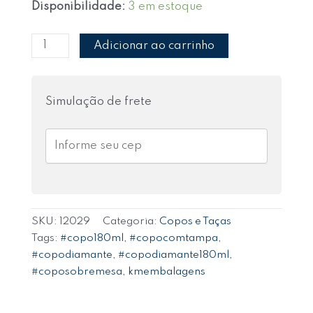
Disponibilidade:
3 em estoque
Adicionar ao carrinho
Simulação de frete
SKU:
12029
Categoria:
Copos e Taças
Tags:
#copo180ml
,
#copocomtampa
,
#copodiamante
,
#copodiamante180ml
,
#coposobremesa
,
kmembalagens