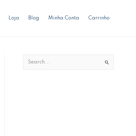
Loja
Blog
Minha Conta
Carrinho
P
e
s
q
u
i
s
a