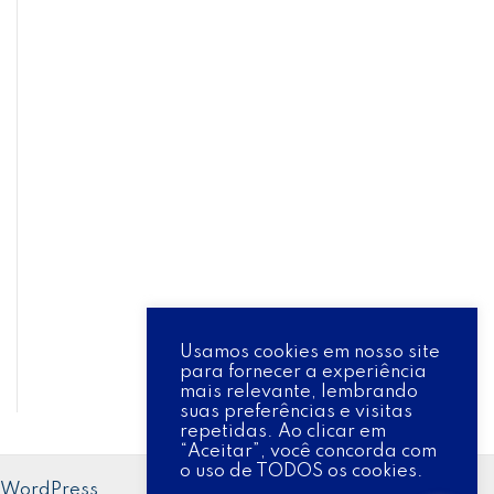
Usamos cookies em nosso site
para fornecer a experiência
mais relevante, lembrando
suas preferências e visitas
repetidas. Ao clicar em
“Aceitar”, você concorda com
o uso de TODOS os cookies.
 WordPress