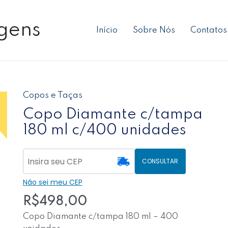
gens
Início
Sobre Nós
Contatos
Copos e Taças
Copo
Diamante
Copo Diamante c/tampa
c/tampa
180 ml c/400 unidades
180
ml
c/400
CONSULTAR
unidades
Não sei meu CEP
quantidade
R$
498,00
Copo Diamante c/tampa 180 ml – 400