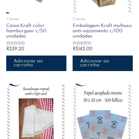
Caixas
Caixas
Caixa Kraft color
Embalagem Kraft multiuso
hamburguer c/50
anti-vazamento c/100
unidades
unidades
Avaliação
Avaliação
R$
39,20
R$
142,00
0
0
de
de
5
5
Adicionar ao
Adicionar ao
carrinho
carrinho