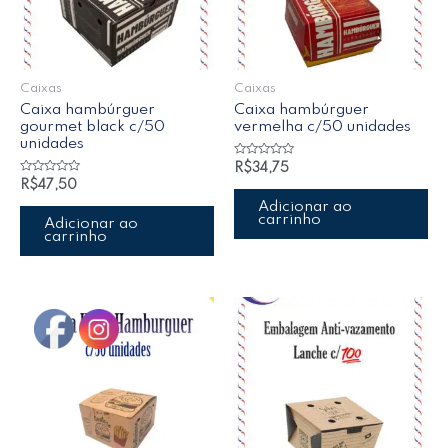
Caixas
Caixas
Caixa hambúrguer
Caixa hambúrguer
gourmet black c/50
vermelha c/50 unidades
unidades
Avaliação
R$
34,75
0
Avaliação
R$
47,50
de
0
5
de
Adicionar ao
5
carrinho
Adicionar ao
carrinho