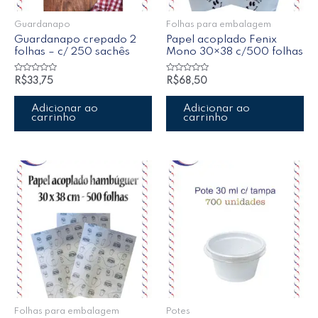
Guardanapo
Folhas para embalagem
Guardanapo crepado 2
Papel acoplado Fenix
folhas – c/ 250 sachês
Mono 30×38 c/500 folhas
Avaliação
Avaliação
R$
33,75
R$
68,50
0
0
de
de
5
5
Adicionar ao
Adicionar ao
carrinho
carrinho
Folhas para embalagem
Potes