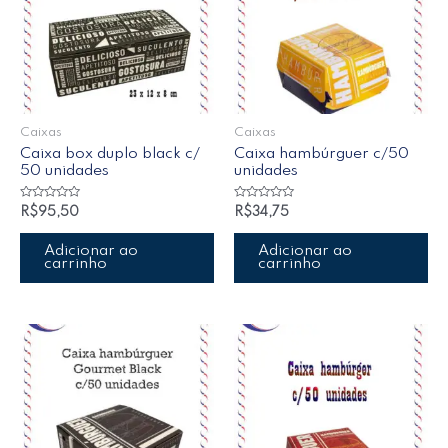
Caixas
Caixas
Caixa box duplo black c/
Caixa hambúrguer c/50
50 unidades
unidades
Avaliação
Avaliação
R$
95,50
R$
34,75
0
0
de
de
5
5
Adicionar ao
Adicionar ao
carrinho
carrinho