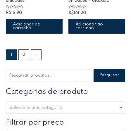
unidades
unidades – atacado
Avaliação
Avaliação
R$
16,90
R$
161,20
0
0
de
de
5
5
Adicionar ao
Adicionar ao
carrinho
carrinho
1
2
→
Pesquisar
Categorias de produto
Selecione uma categoria
Filtrar por preço