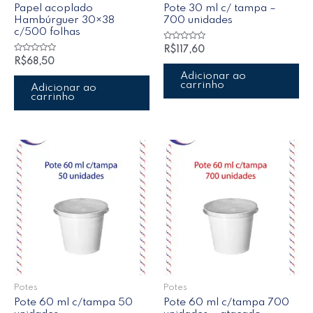
Papel acoplado
Pote 30 ml c/ tampa –
Hambúrguer 30×38
700 unidades
c/500 folhas
Avaliação
R$
117,60
0
Avaliação
R$
68,50
de
0
5
de
Adicionar ao
5
carrinho
Adicionar ao
carrinho
Potes
Potes
Pote 60 ml c/tampa 50
Pote 60 ml c/tampa 700