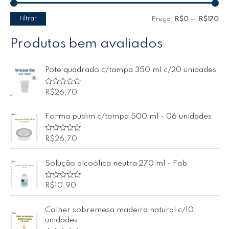
Filtrar
Preço:
R$0
—
R$170
Produtos bem avaliados
Pote quadrado c/tampa 350 ml c/20 unidades
A
R$
26,70
v
a
l
Forma pudim c/tampa 500 ml - 06 unidades
i
a
ç
ã
A
R$
26,70
o
v
0
a
d
l
Solução alcoólica neutra 270 ml - Fab
e
i
5
a
ç
ã
A
R$
10,90
o
v
0
a
d
l
Colher sobremesa madeira natural c/10
e
i
5
a
unidades
ç