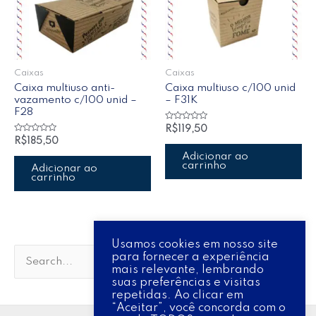
Caixas
Caixas
Caixa multiuso anti-
Caixa multiuso c/100 unid
vazamento c/100 unid –
– F31K
F28
Avaliação
R$
119,50
0
Avaliação
R$
185,50
de
0
5
de
Adicionar ao
5
carrinho
Adicionar ao
carrinho
Usamos cookies em nosso site
para fornecer a experiência
P
mais relevante, lembrando
suas preferências e visitas
e
repetidas. Ao clicar em
s
“Aceitar”, você concorda com o