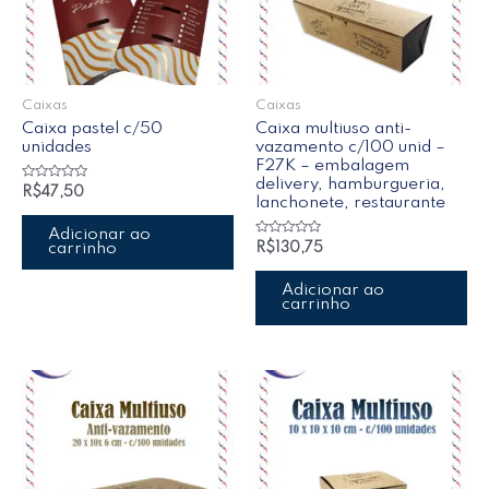
Caixas
Caixas
Caixa pastel c/50
Caixa multiuso anti-
unidades
vazamento c/100 unid –
F27K – embalagem
delivery, hamburgueria,
Avaliação
R$
47,50
lanchonete, restaurante
0
de
5
Adicionar ao
Avaliação
carrinho
R$
130,75
0
de
5
Adicionar ao
carrinho