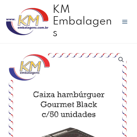
Ir
Mai
KM
para
Men
o
Embalagen
conteúdo
s
Caixa
hambúrguer
gourmet
black
c/50
unidades
quantidade