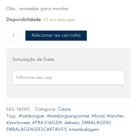
Obs.: enviadas para montar.
Disponibilidade:
10 em estoque
Adicionar ao carrinho
Simulação de frete
SKU:
16065
Categoria:
Caixas
Tags:
#hamburguer
,
#hamburguergourmet
,
#ifood
,
#lanches
,
#lanchonete
,
#PRA VIAGEM
,
delivery
,
EMBALAGENS
,
EMBALAGENSDESCARTAVEIS
,
kmembalagens