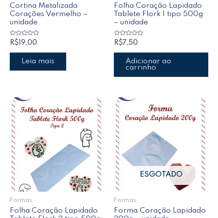
Cortina Metalizada
Folha Coração Lapidado
Corações Vermelho –
Tablete Flork 1 tipo 500g
unidade
– unidade
Avaliação
Avaliação
R$
19,00
R$
7,50
0
0
de
de
5
5
Leia mais
Adicionar ao
carrinho
ESGOTADO
Formas
Formas
Folha Coração Lapidado
Forma Coração Lapidado