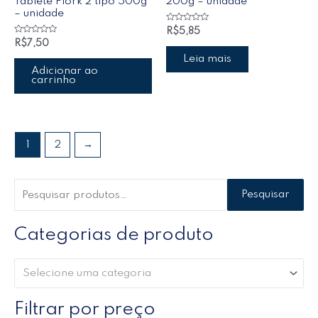
Tablete Flork 2 tipo 500g
200g – unidade
– unidade
Avaliação
R$
5,85
0
Avaliação
R$
7,50
de
0
5
de
Leia mais
5
Adicionar ao
carrinho
1
2
→
Pesquisar
Categorias de produto
Selecione uma categoria
Filtrar por preço