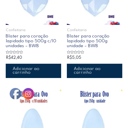
Confeitaria
Confeitaria
Blister para coração
Blister para coração
lapidado tipo 500g c/10
lapidado tipo 500g
unidades – BWB
unidade – BWB
Avaliação
Avaliação
R$
42,40
R$
5,05
0
0
de
de
5
5
Adicionar ao
Adicionar ao
carrinho
carrinho