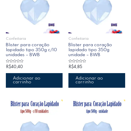
Confeitaria
Confeitaria
Blister para coração
Blister para coração
lapidado tipo 350g c/10
lapidado tipo 350g
unidades – BWB
unidade – BWB
Avaliação
Avaliação
R$
40,40
R$
4,85
0
0
de
de
5
5
Adicionar ao
Adicionar ao
carrinho
carrinho