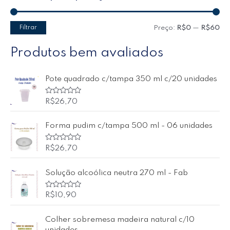
Filtrar
Preço:
R$0
—
R$60
Produtos bem avaliados
Pote quadrado c/tampa 350 ml c/20 unidades
A
R$
26,70
v
a
l
Forma pudim c/tampa 500 ml - 06 unidades
i
a
ç
ã
A
R$
26,70
o
v
0
a
d
l
Solução alcoólica neutra 270 ml - Fab
e
i
5
a
ç
ã
A
R$
10,90
o
v
0
a
d
l
Colher sobremesa madeira natural c/10
e
i
5
a