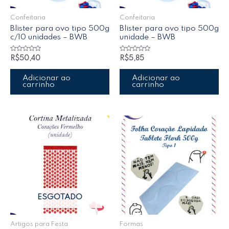
Confeitaria
Confeitaria
Blister para ovo tipo 500g
Blister para ovo tipo 500g
c/10 unidades – BWB
unidade – BWB
Avaliação
Avaliação
R$
50,40
R$
5,85
0
0
de
de
5
5
Adicionar ao
Adicionar ao
carrinho
carrinho
ESGOTADO
Artigos para Festa
Formas