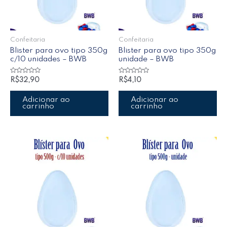
Confeitaria
Confeitaria
Blister para ovo tipo 350g
Blister para ovo tipo 350g
c/10 unidades – BWB
unidade – BWB
Avaliação
Avaliação
R$
32,90
R$
4,10
0
0
de
de
5
5
Adicionar ao
Adicionar ao
carrinho
carrinho