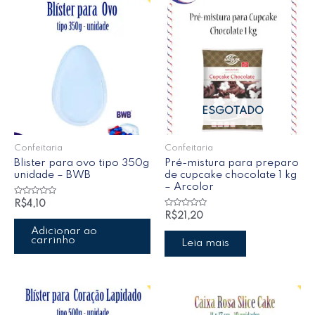
ESGOTADO
Confeitaria
Confeitaria
Blister para ovo tipo 350g
Pré-mistura para preparo
unidade – BWB
de cupcake chocolate 1 kg
– Arcolor
Avaliação
R$
4,10
0
Avaliação
R$
21,20
de
0
5
de
Adicionar ao
5
carrinho
Leia mais