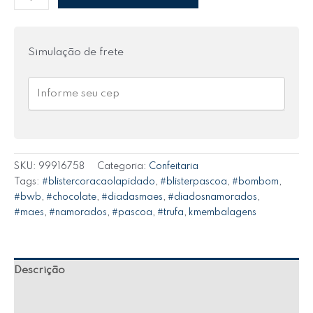
Simulação de frete
SKU:
99916758
Categoria:
Confeitaria
Tags:
#blistercoracaolapidado
,
#blisterpascoa
,
#bombom
,
#bwb
,
#chocolate
,
#diadasmaes
,
#diadosnamorados
,
#maes
,
#namorados
,
#pascoa
,
#trufa
,
kmembalagens
Descrição
Informação adicional