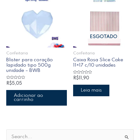
ESGOTADO
Confeitaria
Confeitaria
Blister para coração
Caixa Rosa Slice Cake
lapidado tipo 500g
11×17 c/10 unidades
unidade – BWB
Avaliação
R$
11,90
0
Avaliação
R$
5,05
de
0
5
de
Leia mais
5
Adicionar ao
carrinho
P