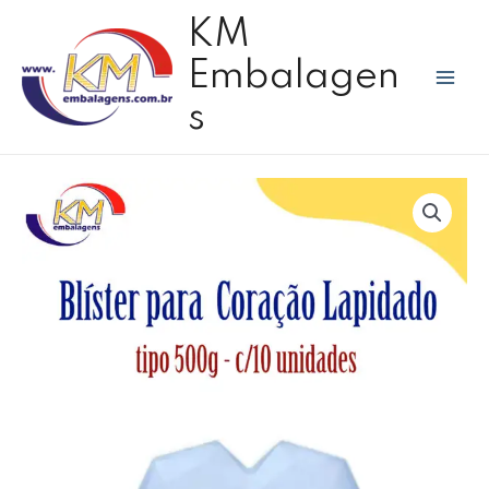
Ir
Mai
KM
para
Men
o
Embalagen
conteúdo
s
Blister
para
coração
lapidado
tipo
500g
c/10
unidades
-
BWB
quantidade