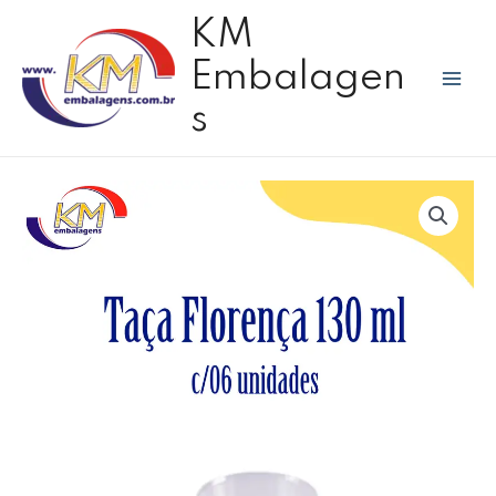
Ir
Mai
KM
para
Men
o
Embalagen
conteúdo
s
Taça
Florença
130
ml
c/06
unidades
quantidade