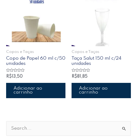
Copos e Taças
Copos e Taças
Copo de Papel 60 ml c/50
Taça Salut 150 ml c/24
unidades
unidades
Avaliação
Avaliação
R$
13,50
R$
81,85
0
0
de
de
5
5
Adicionar ao
Adicionar ao
carrinho
carrinho
P