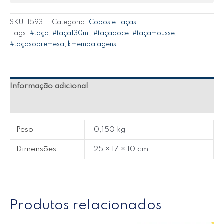
SKU:
1593
Categoria:
Copos e Taças
Tags:
#taça
,
#taça130ml
,
#taçadoce
,
#taçamousse
,
#taçasobremesa
,
kmembalagens
Informação adicional
Avaliações (0)
Peso
0,150 kg
Dimensões
25 × 17 × 10 cm
Produtos relacionados