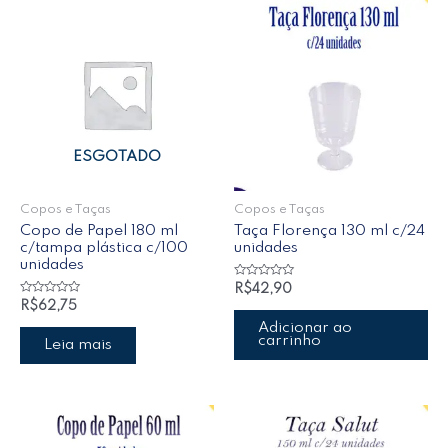
ESGOTADO
Copos e Taças
Copos e Taças
Copo de Papel 180 ml
Taça Florença 130 ml c/24
c/tampa plástica c/100
unidades
unidades
Avaliação
R$
42,90
0
Avaliação
R$
62,75
de
0
5
de
Adicionar ao
5
carrinho
Leia mais