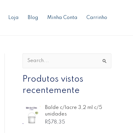
Loja
Blog
Minha Conta
Carrinho
P
e
Produtos vistos
s
recentemente
q
u
i
Balde c/lacre 3,2 ml c/5
unidades
s
R$
78,35
a