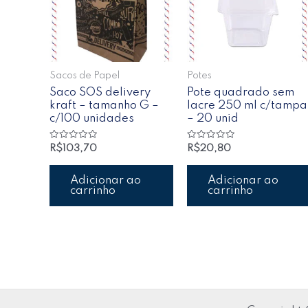
Sacos de Papel
Potes
Saco SOS delivery
Pote quadrado sem
kraft – tamanho G –
lacre 250 ml c/tampa
c/100 unidades
– 20 unid
Avaliação
Avaliação
R$
103,70
R$
20,80
0
0
de
de
5
5
Adicionar ao
Adicionar ao
carrinho
carrinho