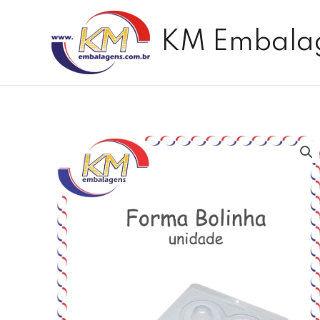
Ir
para
KM Embala
o
conteúdo