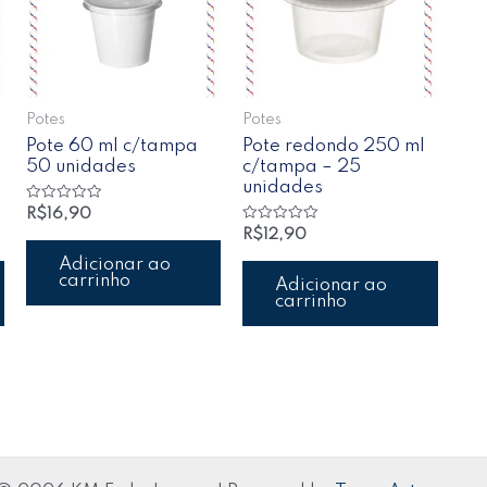
Potes
Potes
Pote 60 ml c/tampa
Pote redondo 250 ml
50 unidades
c/tampa – 25
unidades
Avaliação
R$
16,90
0
Avaliação
R$
12,90
de
0
5
de
Adicionar ao
5
carrinho
Adicionar ao
carrinho