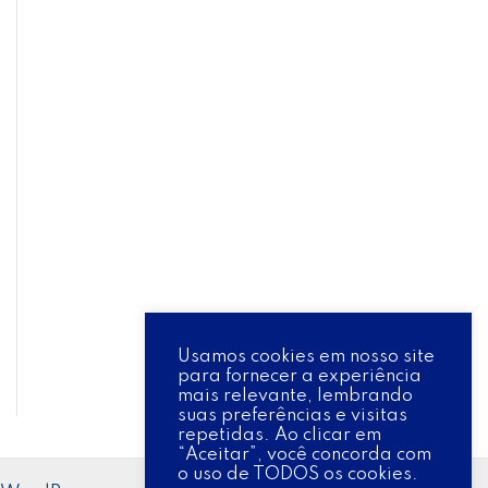
Usamos cookies em nosso site
para fornecer a experiência
mais relevante, lembrando
suas preferências e visitas
repetidas. Ao clicar em
“Aceitar”, você concorda com
o uso de TODOS os cookies.