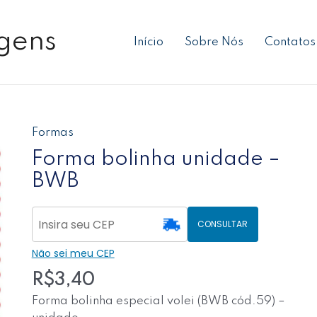
gens
Início
Sobre Nós
Contatos
Formas
Forma
bolinha
Forma bolinha unidade –
unidade
BWB
-
BWB
quantidade
CONSULTAR
Não sei meu CEP
R$
3,40
Forma bolinha especial volei (BWB cód.59) –