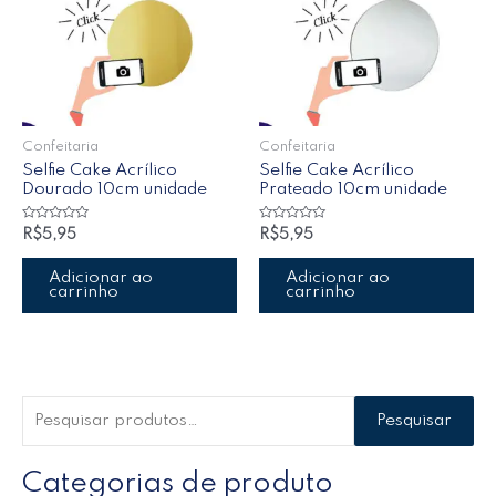
Confeitaria
Confeitaria
Selfie Cake Acrílico
Selfie Cake Acrílico
Dourado 10cm unidade
Prateado 10cm unidade
Avaliação
Avaliação
R$
5,95
R$
5,95
0
0
de
de
5
5
Adicionar ao
Adicionar ao
carrinho
carrinho
Pesquisar
Categorias de produto