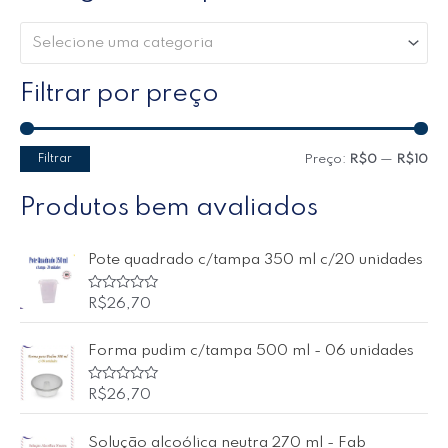
Selecione uma categoria
Filtrar por preço
Filtrar
Preço:
R$0
—
R$10
Produtos bem avaliados
Pote quadrado c/tampa 350 ml c/20 unidades
A
R$
26,70
v
a
l
Forma pudim c/tampa 500 ml - 06 unidades
i
a
ç
ã
A
R$
26,70
o
v
0
a
d
l
Solução alcoólica neutra 270 ml - Fab
e
i