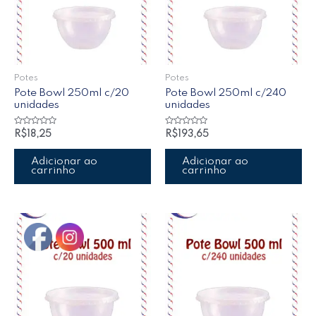
Potes
Potes
Pote Bowl 250ml c/20
Pote Bowl 250ml c/240
unidades
unidades
Avaliação
Avaliação
R$
18,25
R$
193,65
0
0
de
de
5
5
Adicionar ao
Adicionar ao
carrinho
carrinho