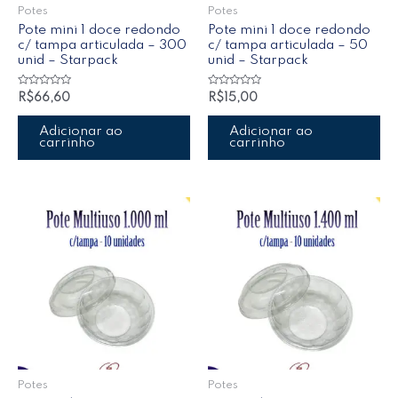
Potes
Potes
Pote mini 1 doce redondo
Pote mini 1 doce redondo
c/ tampa articulada – 300
c/ tampa articulada – 50
unid – Starpack
unid – Starpack
Avaliação
Avaliação
R$
66,60
R$
15,00
0
0
de
de
5
5
Adicionar ao
Adicionar ao
carrinho
carrinho
Potes
Potes