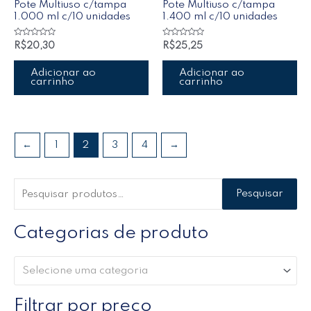
Pote Multiuso c/tampa
Pote Multiuso c/tampa
1.000 ml c/10 unidades
1.400 ml c/10 unidades
Avaliação
Avaliação
R$
20,30
R$
25,25
0
0
de
de
5
5
Adicionar ao
Adicionar ao
carrinho
carrinho
←
1
2
3
4
→
Pesquisar
Categorias de produto
Selecione uma categoria
Filtrar por preço