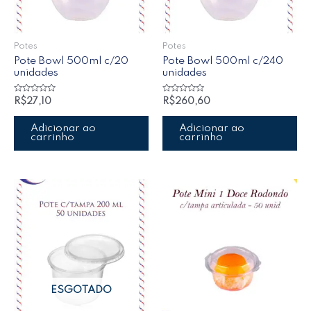
Potes
Potes
Pote Bowl 500ml c/20
Pote Bowl 500ml c/240
unidades
unidades
Avaliação
Avaliação
R$
27,10
R$
260,60
0
0
de
de
5
5
Adicionar ao
Adicionar ao
carrinho
carrinho
ESGOTADO