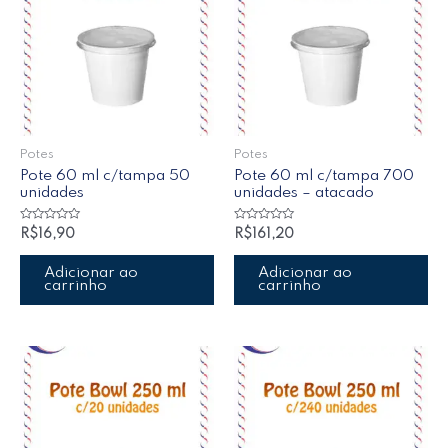
Potes
Potes
Pote 60 ml c/tampa 50
Pote 60 ml c/tampa 700
unidades
unidades – atacado
Avaliação
Avaliação
R$
16,90
R$
161,20
0
0
de
de
5
5
Adicionar ao
Adicionar ao
carrinho
carrinho