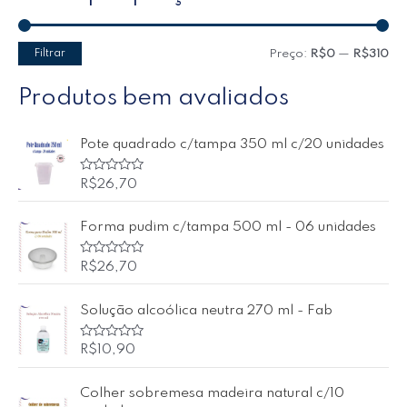
Filtrar
Preço:
R$0
—
R$310
Produtos bem avaliados
Pote quadrado c/tampa 350 ml c/20 unidades
A
R$
26,70
v
a
l
Forma pudim c/tampa 500 ml - 06 unidades
i
a
ç
ã
A
R$
26,70
o
v
0
a
d
l
Solução alcoólica neutra 270 ml - Fab
e
i
5
a
ç
ã
A
R$
10,90
o
v
0
a
d
l
Colher sobremesa madeira natural c/10
e
i
5