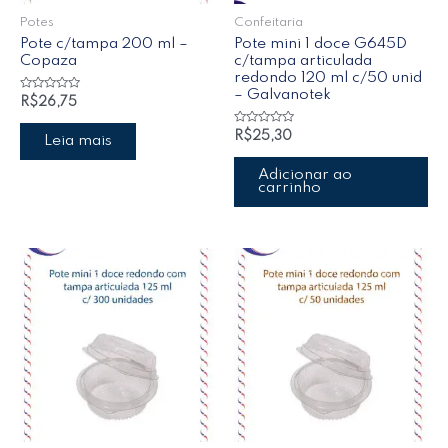
Potes
Confeitaria
Pote c/tampa 200 ml –
Pote mini 1 doce G645D
Copaza
c/tampa articulada
redondo 120 ml c/50 unid
– Galvanotek
Avaliação
R$
26,75
0
de
5
Avaliação
R$
25,30
Leia mais
0
de
5
Adicionar ao
carrinho