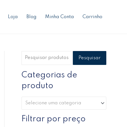
P
P
P
e
r
r
Loja
Blog
Minha Conta
Carrinho
s
e
e
q
ç
ç
u
o
o
i
m
m
s
í
á
Pesquisar
a
n
x
r
Categorias de
i
i
p
m
m
produto
o
o
o
r
Selecione uma categoria
:
Filtrar por preço