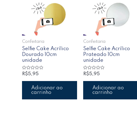
Confeitaria
Confeitaria
Selfie Cake Acrílico
Selfie Cake Acrílico
Dourado 10cm
Prateado 10cm
unidade
unidade
Avaliação
Avaliação
R$
5,95
R$
5,95
0
0
de
de
5
5
Adicionar ao
Adicionar ao
carrinho
carrinho