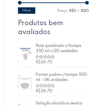
Filtrar
Preço:
R$0
—
R$10
Produtos bem
avaliados
Pote quadrado c/tampa
350 ml c/20 unidades
R$
26,70
A
v
a
l
Forma pudim c/tampa 500
i
ml - 06 unidades
a
ç
ã
o
R$
26,70
A
0
v
d
a
e
l
Solução alcoólica neutra
5
i