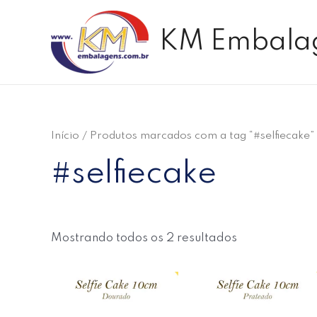
Ir
para
KM Embala
o
conteúdo
Início
/ Produtos marcados com a tag “#selfiecake”
#selfiecake
Mostrando todos os 2 resultados