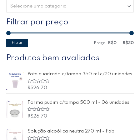
Selecione uma categoria
Filtrar por preço
Filtrar
Preço:
R$0
—
R$30
Produtos bem avaliados
Pote quadrado c/tampa 350 ml c/20 unidades
A
R$
26,70
v
a
l
Forma pudim c/tampa 500 ml - 06 unidades
i
a
ç
ã
A
R$
26,70
o
v
0
a
d
l
Solução alcoólica neutra 270 ml - Fab
e
i
5
a
ç