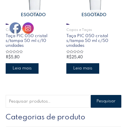
ESGOTADO
ESGOTADO
Copos e Taças
Copos e Taças
Taça PIC 050 cristal
Taça PIC 050 cristal
s/tampa 50 ml c/10
s/tampa 50 ml c/50
unidades
unidades
Avaliação
Avaliação
R$
5,80
R$
25,40
0
0
de
de
5
5
Leia mais
Leia mais
Pesquisar
Categorias de produto