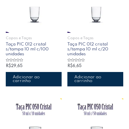
Copos e Taças
Copos e Taças
Taça PIC 012 cristal
Taça PIC 012 cristal
s/tampa 10 ml c/100
s/tampa 10 ml c/20
unidades
unidades
Avaliação
Avaliação
R$
29,65
R$
6,65
0
0
de
de
5
5
Adicionar ao
Adicionar ao
carrinho
carrinho