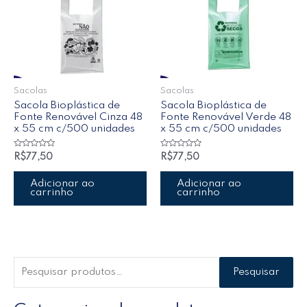
Sacolas
Sacolas
Sacola Bioplástica de
Sacola Bioplástica de
Fonte Renovável Cinza 48
Fonte Renovável Verde 48
x 55 cm c/500 unidades
x 55 cm c/500 unidades
Avaliação
Avaliação
R$
77,50
R$
77,50
0
0
de
de
5
5
Adicionar ao
Adicionar ao
carrinho
carrinho
Pesquisar