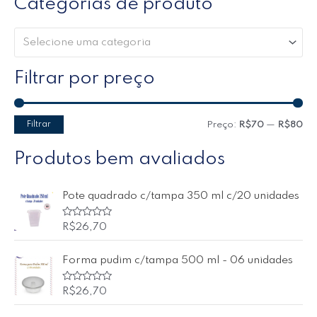
Categorias de produto
Selecione uma categoria
Filtrar por preço
Filtrar
Preço:
R$70
—
R$80
Produtos bem avaliados
Pote quadrado c/tampa 350 ml c/20 unidades
A
R$
26,70
v
a
l
Forma pudim c/tampa 500 ml - 06 unidades
i
a
ç
ã
A
R$
26,70
o
v
0
a