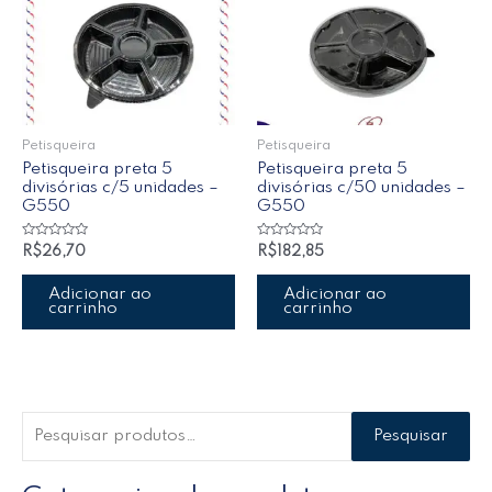
Petisqueira
Petisqueira
Petisqueira preta 5
Petisqueira preta 5
divisórias c/5 unidades –
divisórias c/50 unidades –
G550
G550
Avaliação
Avaliação
R$
26,70
R$
182,85
0
0
de
de
5
5
Adicionar ao
Adicionar ao
carrinho
carrinho
Pesquisar