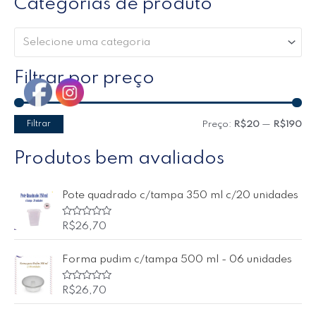
Categorias de produto
Selecione uma categoria
Filtrar por preço
Filtrar
Preço:
R$20
—
R$190
Produtos bem avaliados
Pote quadrado c/tampa 350 ml c/20 unidades
A
R$
26,70
v
a
l
Forma pudim c/tampa 500 ml - 06 unidades
i
a
ç
ã
A
R$
26,70
o
v
0
a