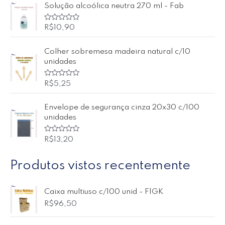
d
l
Solução alcoólica neutra 270 ml - Fab
e
i
5
a
ç
ã
A
R$
10,90
o
v
0
a
d
l
Colher sobremesa madeira natural c/10
e
i
5
a
unidades
ç
ã
o
A
R$
5,25
0
v
d
a
e
l
5
Envelope de segurança cinza 20x30 c/100
i
a
unidades
ç
ã
o
A
R$
13,20
0
v
d
a
e
l
5
Produtos vistos recentemente
i
a
ç
ã
o
Caixa multiuso c/100 unid - F1GK
0
R$
96,50
d
e
5