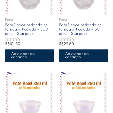
Potes
Potes
Pote 1 doce redondo c/
Pote 1 doce redondo c/
tampa articulada – 300
tampa articulada – 50
unid – Starpack
unid – Starpack
Avaliação
Avaliação
R$
101,30
R$
22,50
0
0
de
de
5
5
Adicionar ao
Adicionar ao
carrinho
carrinho