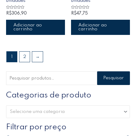
unidades
unidades
Avaliação
Avaliação
R$
306,90
R$
47,75
0
0
de
de
5
5
Adicionar ao
Adicionar ao
carrinho
carrinho
1
2
→
Pesquisar
Categorias de produto
Selecione uma categoria
Filtrar por preço