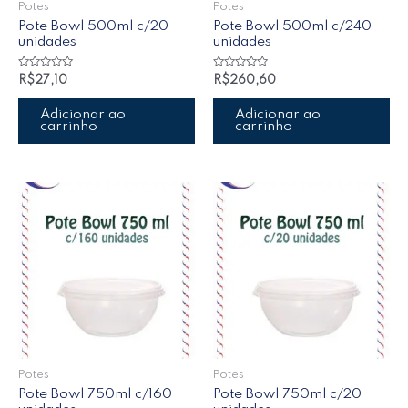
Potes
Potes
Pote Bowl 500ml c/20
Pote Bowl 500ml c/240
unidades
unidades
Avaliação
Avaliação
R$
27,10
R$
260,60
0
0
de
de
5
5
Adicionar ao
Adicionar ao
carrinho
carrinho
Potes
Potes
Pote Bowl 750ml c/160
Pote Bowl 750ml c/20