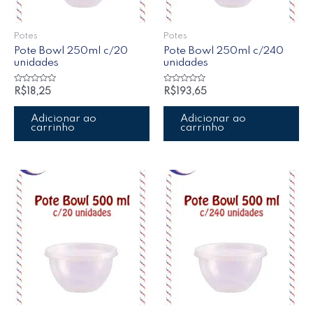
Potes
Potes
Pote Bowl 250ml c/20
Pote Bowl 250ml c/240
unidades
unidades
Avaliação
Avaliação
R$
18,25
R$
193,65
0
0
de
de
5
5
Adicionar ao
Adicionar ao
carrinho
carrinho