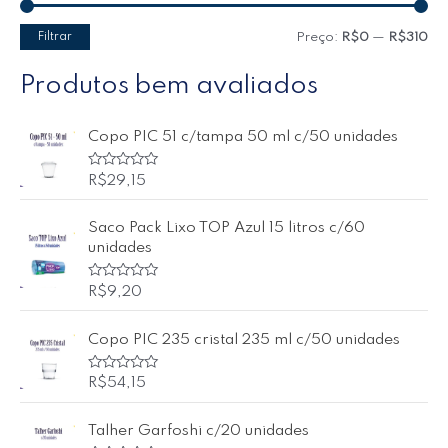
Filtrar
Preço:
R$0
—
R$310
Produtos bem avaliados
Copo PIC 51 c/tampa 50 ml c/50 unidades
A
R$
29,15
v
a
l
Saco Pack Lixo TOP Azul 15 litros c/60
i
a
unidades
ç
ã
o
A
R$
9,20
0
v
d
a
e
l
5
Copo PIC 235 cristal 235 ml c/50 unidades
i
a
ç
ã
A
R$
54,15
o
v
0
a
d
l
Talher Garfoshi c/20 unidades
e
i
5
a