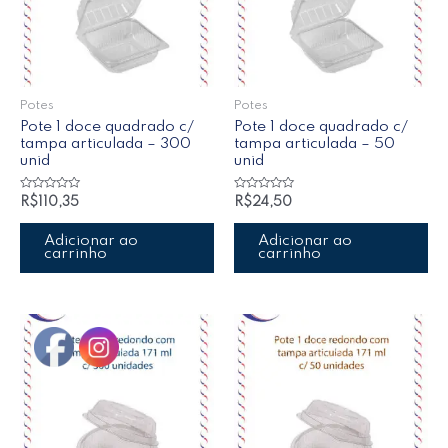
Potes
Potes
Pote 1 doce quadrado c/
Pote 1 doce quadrado c/
tampa articulada – 300
tampa articulada – 50
unid
unid
Avaliação
Avaliação
R$
110,35
R$
24,50
0
0
de
de
5
5
Adicionar ao
Adicionar ao
carrinho
carrinho