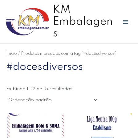
Ir
P
Mai
P
P
KM
para
e
r
r
Men
o
Embalagen
s
e
e
conteúdo
q
ç
ç
s
u
o
o
i
m
m
s
Início
/ Produtos marcados com a tag “#docesdiversos”
í
á
a
#docesdiversos
n
x
r
i
i
p
m
m
o
Exibindo 1–12 de 15 resultados
o
o
r
: