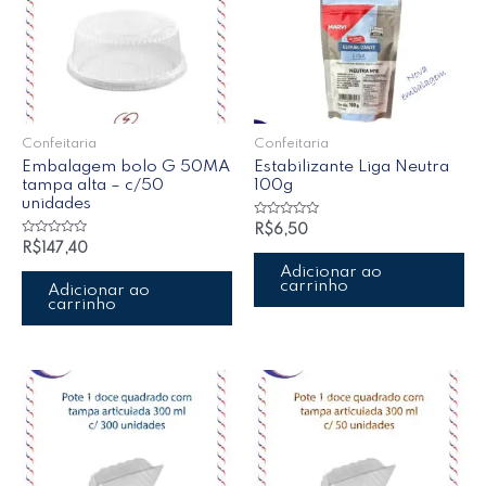
Confeitaria
Confeitaria
Embalagem bolo G 50MA
Estabilizante Liga Neutra
tampa alta – c/50
100g
unidades
Avaliação
R$
6,50
0
Avaliação
R$
147,40
de
0
5
de
Adicionar ao
5
carrinho
Adicionar ao
carrinho