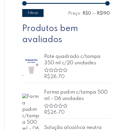
Filtrar
Preço:
R$0
—
R$190
Produtos bem
avaliados
Pote quadrado c/tampa
350 ml c/20 unidades
R$
26,70
A
v
a
l
Forma pudim c/tampa 500
i
ml - 06 unidades
a
ç
ã
o
R$
26,70
A
0
v
d
a
e
l
Solução alcoólica neutra
5
i