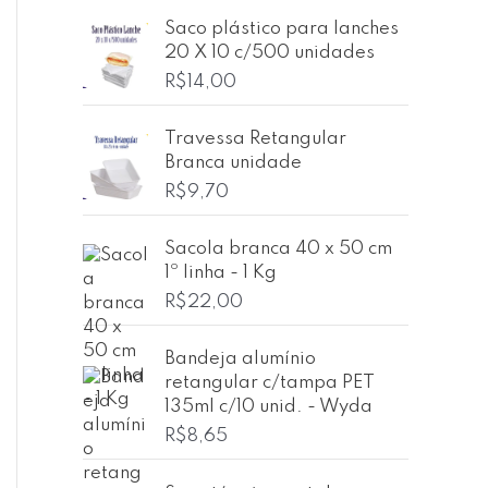
0
d
Saco plástico para lanches
e
20 X 10 c/500 unidades
5
R$
14,00
Travessa Retangular
Branca unidade
R$
9,70
Sacola branca 40 x 50 cm
1º linha - 1 Kg
R$
22,00
Bandeja alumínio
retangular c/tampa PET
135ml c/10 unid. - Wyda
R$
8,65