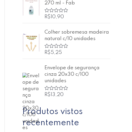
270 ml - Fab
a
ç
ã
o
R$
10,90
A
0
v
d
a
e
l
Colher sobremesa madeira
5
i
natural c/10 unidades
a
ç
ã
o
R$
5,25
A
0
v
d
a
e
l
Envelope de segurança
5
i
cinza 20x30 c/100
a
ç
unidades
ã
o
0
R$
13,20
A
d
v
e
a
5
l
Produtos vistos
i
a
recentemente
ç
ã
o