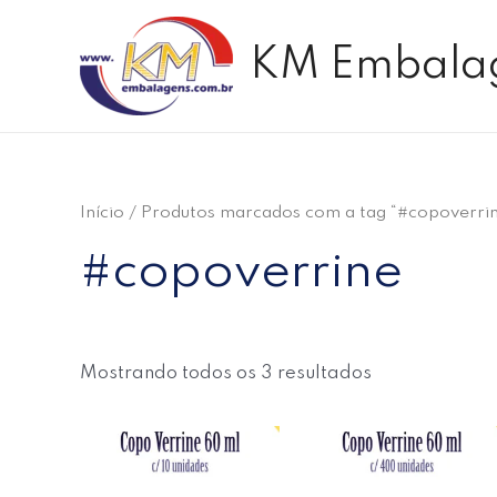
Ir
para
KM Embala
o
conteúdo
Início
/ Produtos marcados com a tag “#copoverri
#copoverrine
Mostrando todos os 3 resultados