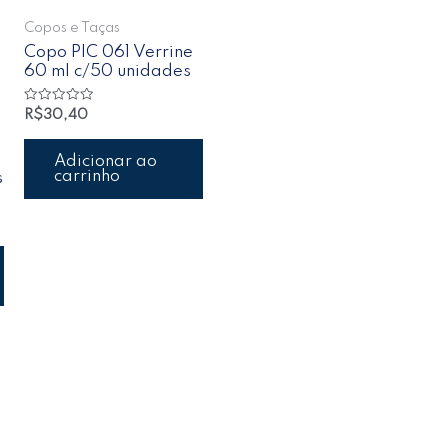
Copos e Taças
Copo PIC 061 Verrine
60 ml c/50 unidades
Avaliação
R$
30,40
0
de
5
Adicionar ao
carrinho
s