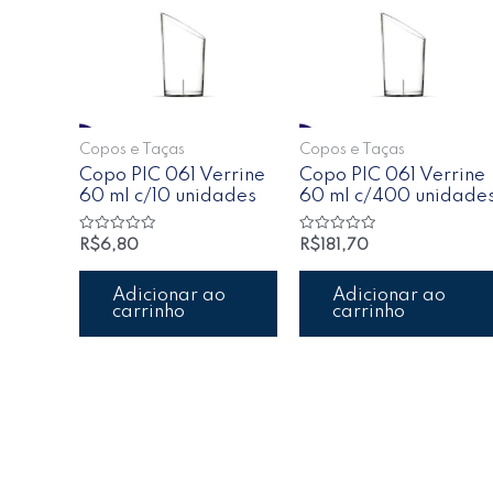
Copos e Taças
Copos e Taças
Copo PIC 061 Verrine
Copo PIC 061 Verrine
60 ml c/10 unidades
60 ml c/400 unidade
Avaliação
Avaliação
R$
6,80
R$
181,70
0
0
de
de
5
5
Adicionar ao
Adicionar ao
carrinho
carrinho