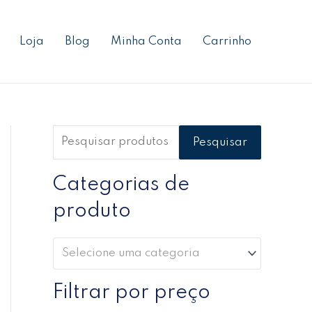
P
P
P
e
r
r
Loja
Blog
Minha Conta
Carrinho
s
e
e
q
ç
ç
u
o
o
i
m
m
s
í
á
Pesquisar
a
n
x
r
Categorias de
i
i
p
m
m
produto
o
o
o
r
Selecione uma categoria
:
Filtrar por preço