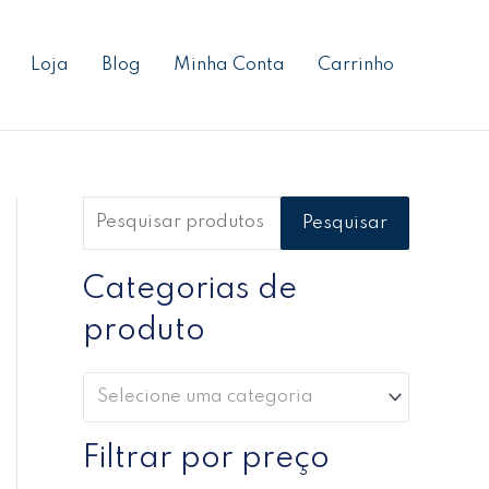
P
P
P
e
r
r
Loja
Blog
Minha Conta
Carrinho
s
e
e
q
ç
ç
u
o
o
i
m
m
s
í
á
Pesquisar
a
n
x
r
Categorias de
i
i
p
m
m
produto
o
o
o
r
Selecione uma categoria
:
Filtrar por preço