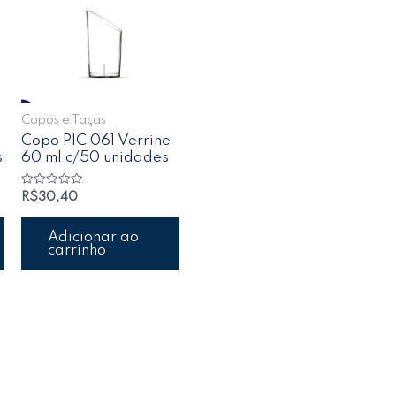
Copos e Taças
Copo PIC 061 Verrine
s
60 ml c/50 unidades
Avaliação
R$
30,40
0
de
5
Adicionar ao
carrinho