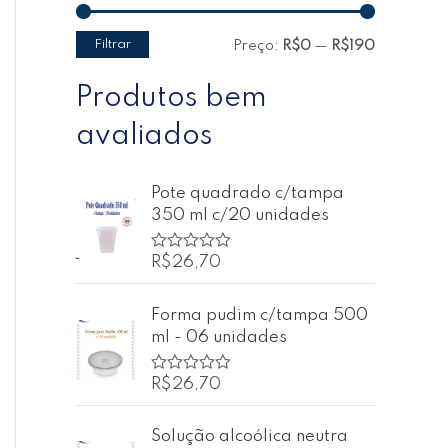
Filtrar
Preço:
R$0
—
R$190
Produtos bem
avaliados
Pote quadrado c/tampa
350 ml c/20 unidades
R$
26,70
A
v
a
l
Forma pudim c/tampa 500
i
ml - 06 unidades
a
ç
ã
o
R$
26,70
A
0
v
d
a
e
l
Solução alcoólica neutra
5
i