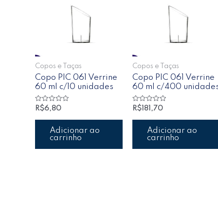
Copos e Taças
Copos e Taças
Copo PIC 061 Verrine
Copo PIC 061 Verrine
60 ml c/10 unidades
60 ml c/400 unidade
Avaliação
Avaliação
R$
6,80
R$
181,70
0
0
de
de
5
5
Adicionar ao
Adicionar ao
carrinho
carrinho