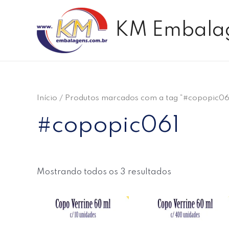
Ir
para
KM Embala
o
conteúdo
Início
/ Produtos marcados com a tag “#copopic06
#copopic061
Mostrando todos os 3 resultados