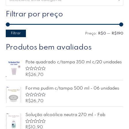
Filtrar por preço
Filtrar
Preço:
R$0
—
R$190
Produtos bem avaliados
Pote quadrado c/tampa 350 ml c/20 unidades
A
R$
26,70
v
a
l
Forma pudim c/tampa 500 ml - 06 unidades
i
a
ç
ã
A
R$
26,70
o
v
0
a
d
l
Solução alcoólica neutra 270 ml - Fab
e
i
5
a
ç
ã
A
R$
10,90