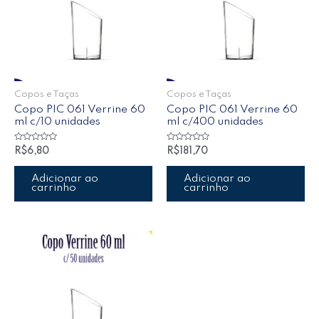
Copos e Taças
Copos e Taças
Copo PIC 061 Verrine 60
Copo PIC 061 Verrine 60
ml c/10 unidades
ml c/400 unidades
Avaliação
Avaliação
R$
6,80
R$
181,70
0
0
de
de
5
5
Adicionar ao
Adicionar ao
carrinho
carrinho