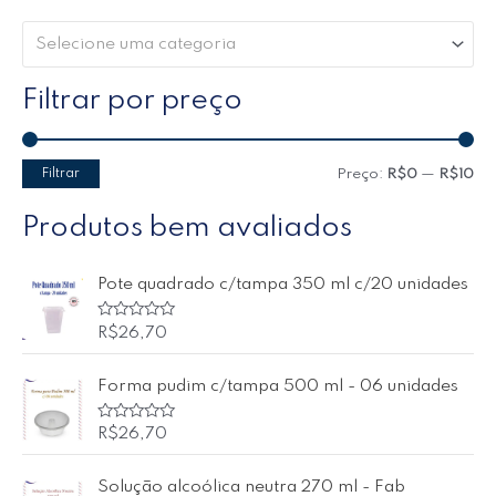
Selecione uma categoria
Filtrar por preço
Filtrar
Preço:
R$0
—
R$10
Produtos bem avaliados
Pote quadrado c/tampa 350 ml c/20 unidades
A
R$
26,70
v
a
l
Forma pudim c/tampa 500 ml - 06 unidades
i
a
ç
ã
A
R$
26,70
o
v
0
a
d
l
Solução alcoólica neutra 270 ml - Fab
e
i