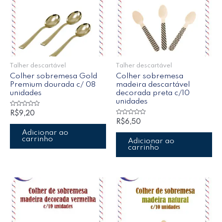
Talher descartável
Talher descartável
Colher sobremesa Gold
Colher sobremesa
Premium dourada c/ 08
madeira descartável
unidades
decorada preta c/10
unidades
Avaliação
R$
9,20
0
Avaliação
R$
6,50
de
0
5
de
Adicionar ao
5
carrinho
Adicionar ao
carrinho