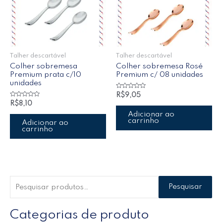
Talher descartável
Talher descartável
Colher sobremesa
Colher sobremesa Rosé
Premium prata c/10
Premium c/ 08 unidades
unidades
Avaliação
R$
9,05
0
Avaliação
R$
8,10
de
0
5
de
Adicionar ao
5
carrinho
Adicionar ao
carrinho
Pesquisar
Categorias de produto