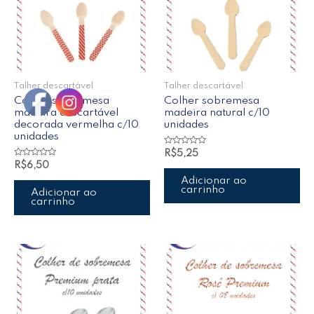
Talher descartável
Talher descartável
Colher sobremesa
Colher sobremesa
madeira descartável
madeira natural c/10
decorada vermelha c/10
unidades
unidades
Avaliação
R$
5,25
0
Avaliação
R$
6,50
de
0
5
de
Adicionar ao
5
carrinho
Adicionar ao
carrinho