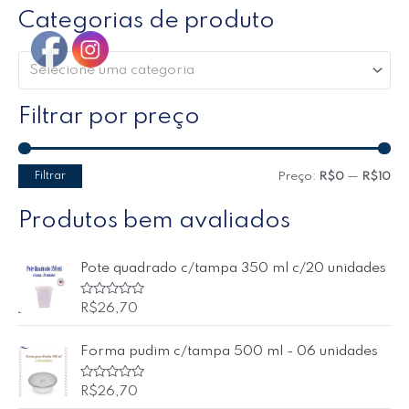
Categorias de produto
Selecione uma categoria
Filtrar por preço
Filtrar
Preço:
R$0
—
R$10
Produtos bem avaliados
Pote quadrado c/tampa 350 ml c/20 unidades
A
R$
26,70
v
a
l
Forma pudim c/tampa 500 ml - 06 unidades
i
a
ç
ã
A
R$
26,70
o
v