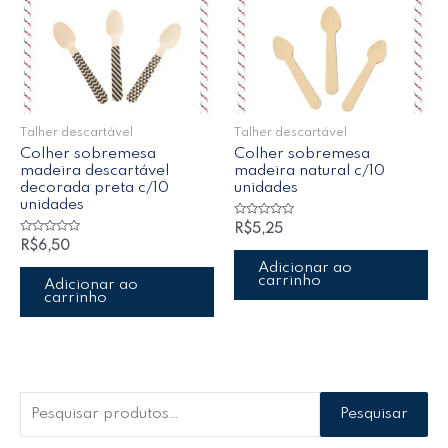
Talher descartável
Talher descartável
Colher sobremesa
Colher sobremesa
madeira descartável
madeira natural c/10
decorada preta c/10
unidades
unidades
Avaliação
R$
5,25
0
Avaliação
R$
6,50
de
0
5
de
Adicionar ao
5
carrinho
Adicionar ao
carrinho
Pesquisar