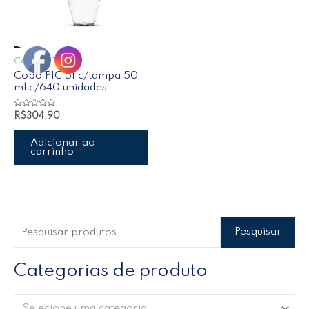
Copos e Taças
Copo PIC 51 c/tampa 50
ml c/640 unidades
Avaliação
R$
304,90
0
de
5
Adicionar ao
carrinho
Pesquisar
Categorias de produto
Selecione uma categoria