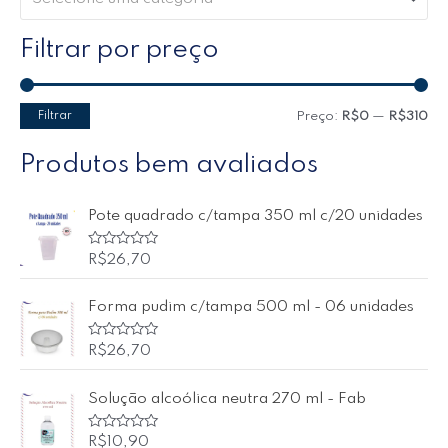
Filtrar por preço
Filtrar
Preço:
R$0
—
R$310
Produtos bem avaliados
Pote quadrado c/tampa 350 ml c/20 unidades
A
R$
26,70
v
a
l
Forma pudim c/tampa 500 ml - 06 unidades
i
a
ç
ã
A
R$
26,70
o
v
0
a
d
l
Solução alcoólica neutra 270 ml - Fab
e
i
5
a
ç
ã
A
R$
10,90