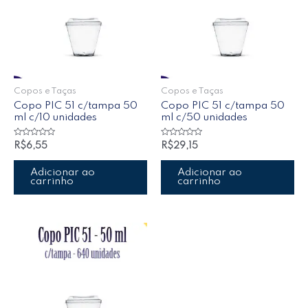
Copos e Taças
Copos e Taças
Copo PIC 51 c/tampa 50
Copo PIC 51 c/tampa 50
ml c/10 unidades
ml c/50 unidades
Avaliação
Avaliação
R$
6,55
R$
29,15
0
0
de
de
5
5
Adicionar ao
Adicionar ao
carrinho
carrinho