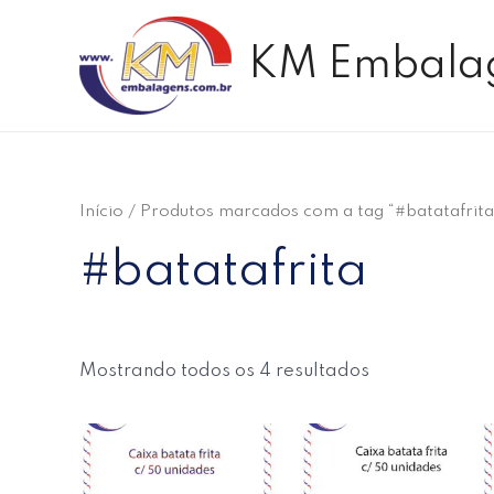
Ir
para
KM Embala
o
conteúdo
Início
/ Produtos marcados com a tag “#batatafrita
#batatafrita
Mostrando todos os 4 resultados