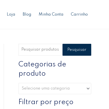
P
P
P
e
r
r
Loja
Blog
Minha Conta
Carrinho
s
e
e
q
ç
ç
u
o
o
i
m
m
s
í
á
Pesquisar
a
n
x
r
Categorias de
i
i
p
m
m
produto
o
o
o
r
Selecione uma categoria
:
Filtrar por preço