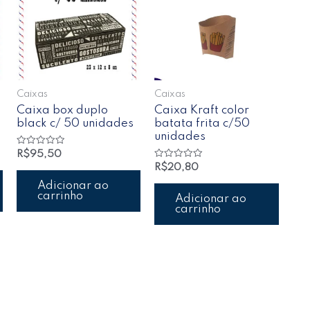
Caixas
Caixas
Caixa box duplo
Caixa Kraft color
black c/ 50 unidades
batata frita c/50
unidades
Avaliação
R$
95,50
0
Avaliação
R$
20,80
de
0
5
de
Adicionar ao
5
carrinho
Adicionar ao
carrinho