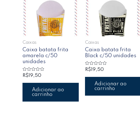
Caixas
Caixas
Caixa batata frita
Caixa batata frita
amarela c/50
Black c/50 unidades
unidades
Avaliação
R$
19,50
0
Avaliação
R$
19,50
de
0
5
de
Adicionar ao
5
carrinho
Adicionar ao
carrinho