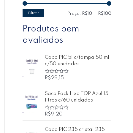
Filtrar
Preço:
R$10
—
R$100
Produtos bem
avaliados
Copo PIC 51 c/tampa 50 ml
c/50 unidades
R$
29,15
A
v
a
l
Saco Pack Lixo TOP Azul 15
i
litros c/60 unidades
a
ç
ã
o
R$
9,20
A
0
v
d
a
e
l
Copo PIC 235 cristal 235
5
i