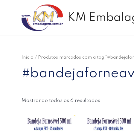
Ir
para
KM Embala
o
conteúdo
Início
/ Produtos marcados com a tag “#bandejafor
#bandejaforneav
Mostrando todos os 6 resultados