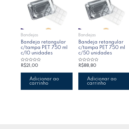
Bandejas
Bandejas
Bandeja retangular
Bandeja retangular
c/tampa PET 750 ml
c/tampa PET 750 ml
c/10 unidades
c/50 unidades
Avaliação
Avaliação
R$
21,00
R$
88,80
0
0
de
de
5
5
Adicionar ao
Adicionar ao
carrinho
carrinho