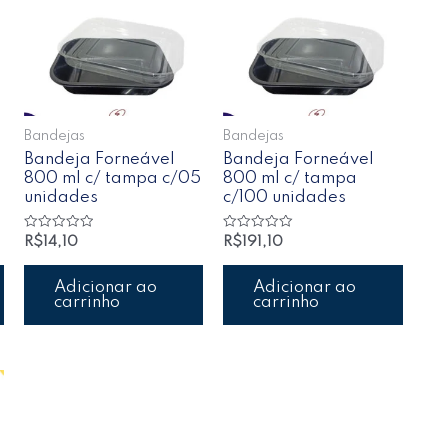
Bandejas
Bandejas
Bandeja Forneável
Bandeja Forneável
800 ml c/ tampa c/05
800 ml c/ tampa
unidades
c/100 unidades
Avaliação
Avaliação
R$
14,10
R$
191,10
0
0
de
de
5
5
Adicionar ao
Adicionar ao
carrinho
carrinho