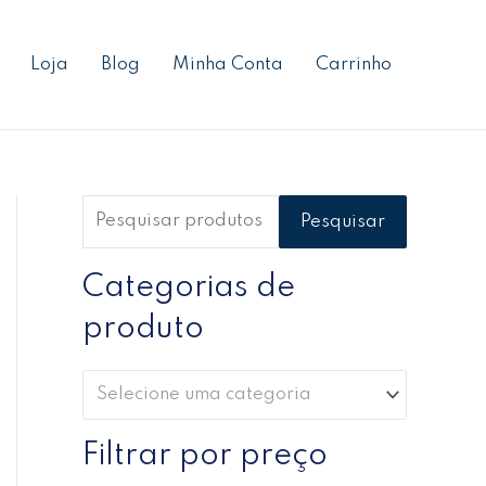
P
P
P
e
r
r
Loja
Blog
Minha Conta
Carrinho
s
e
e
q
ç
ç
u
o
o
i
m
m
s
í
á
Pesquisar
a
n
x
r
Categorias de
i
i
p
m
m
produto
o
o
o
r
Selecione uma categoria
:
Filtrar por preço