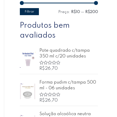
Filtrar
Preço:
R$10
—
R$200
Produtos bem
avaliados
Pote quadrado c/tampa
350 ml c/20 unidades
R$
26,70
A
v
a
l
Forma pudim c/tampa 500
i
ml - 06 unidades
a
ç
ã
o
R$
26,70
A
0
v
d
a
e
l
Solução alcoólica neutra
5
i