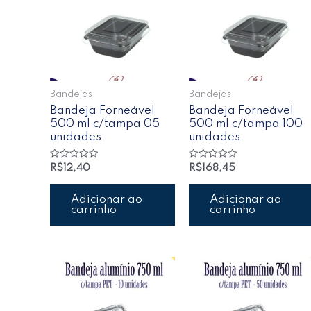
Bandejas
Bandejas
Bandeja Forneável
Bandeja Forneável
500 ml c/tampa 05
500 ml c/tampa 100
unidades
unidades
Avaliação
Avaliação
R$
12,40
R$
168,45
0
0
de
de
5
5
Adicionar ao
Adicionar ao
carrinho
carrinho