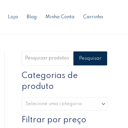
P
P
P
e
r
r
Loja
Blog
Minha Conta
Carrinho
s
e
e
q
ç
ç
u
o
o
i
m
m
s
í
á
Pesquisar
a
n
x
r
Categorias de
i
i
p
m
m
produto
o
o
o
r
Selecione uma categoria
:
Filtrar por preço