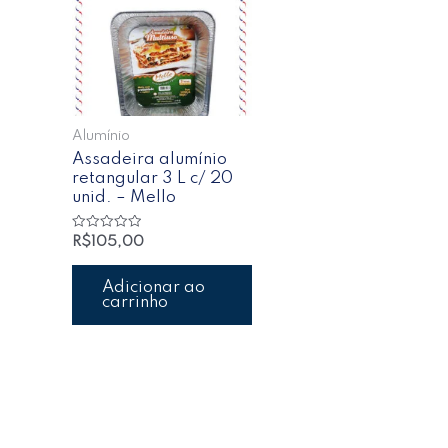
Alumínio
Assadeira alumínio
retangular 3 L c/ 20
unid. – Mello
Avaliação
R$
105,00
0
de
5
Adicionar ao
carrinho