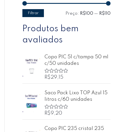
Filtrar
Preço:
R$100
—
R$110
Produtos bem
avaliados
Copo PIC 51 c/tampa 50 ml
c/50 unidades
R$
29,15
A
v
a
l
Saco Pack Lixo TOP Azul 15
i
litros c/60 unidades
a
ç
ã
o
R$
9,20
A
0
v
d
a
e
l
Copo PIC 235 cristal 235
5
i