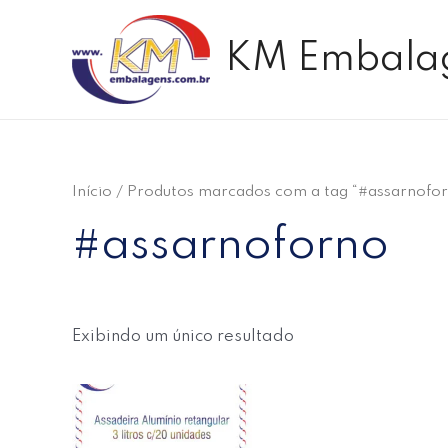
Ir
para
KM Embala
o
conteúdo
Início
/ Produtos marcados com a tag “#assarnofo
#assarnoforno
Exibindo um único resultado