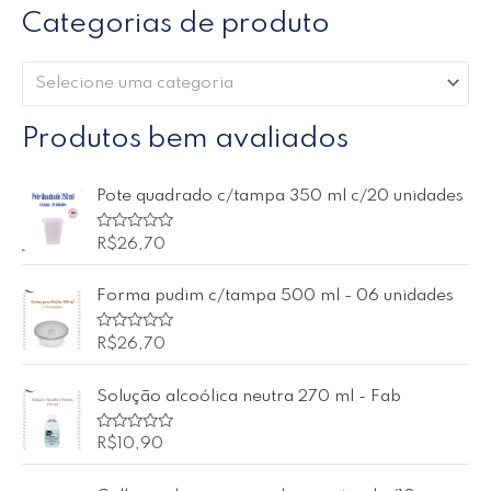
Categorias de produto
Selecione uma categoria
Produtos bem avaliados
Pote quadrado c/tampa 350 ml c/20 unidades
A
R$
26,70
v
a
l
Forma pudim c/tampa 500 ml - 06 unidades
i
a
ç
ã
A
R$
26,70
o
v
0
a
d
l
Solução alcoólica neutra 270 ml - Fab
e
i
5
a
ç
ã
A
R$
10,90
o
v
0
a
d
l