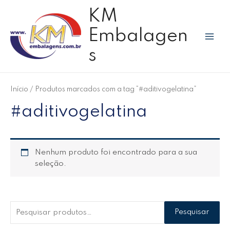
Ir
P
Mai
KM
para
e
Men
o
Embalagen
s
conteúdo
q
s
u
i
s
Início
/ Produtos marcados com a tag “#aditivogelatina”
a
#aditivogelatina
r
p
o
Nenhum produto foi encontrado para a sua
r
seleção.
:
Pesquisar