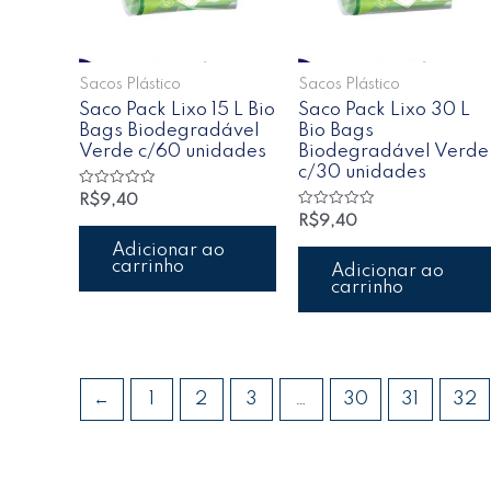
Sacos Plástico
Sacos Plástico
Saco Pack Lixo 15 L Bio
Saco Pack Lixo 30 L
Bags Biodegradável
Bio Bags
Verde c/60 unidades
Biodegradável Verde
c/30 unidades
Avaliação
R$
9,40
0
Avaliação
R$
9,40
de
0
5
de
Adicionar ao
5
carrinho
Adicionar ao
carrinho
←
1
2
3
…
30
31
32