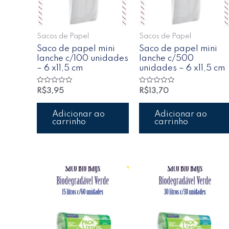
Sacos de Papel
Sacos de Papel
Saco de papel mini
Saco de papel mini
lanche c/100 unidades
lanche c/500
– 6 x11,5 cm
unidades – 6 x11,5 cm
Avaliação
Avaliação
R$
3,95
R$
13,70
0
0
de
de
5
5
Adicionar ao
Adicionar ao
carrinho
carrinho