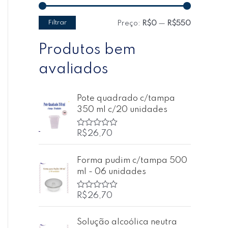
Filtrar
Preço:
R$0
—
R$550
Produtos bem
avaliados
Pote quadrado c/tampa
350 ml c/20 unidades
R$
26,70
A
v
a
l
Forma pudim c/tampa 500
i
ml - 06 unidades
a
ç
ã
o
R$
26,70
A
0
v
d
a
e
l
Solução alcoólica neutra
5
i