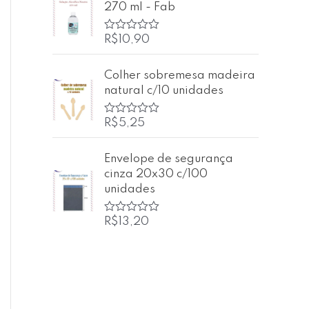
270 ml - Fab
a
ç
ã
o
R$
10,90
A
0
v
d
a
e
l
Colher sobremesa madeira
5
i
natural c/10 unidades
a
ç
ã
o
R$
5,25
A
0
v
d
a
e
l
Envelope de segurança
5
i
cinza 20x30 c/100
a
ç
unidades
ã
o
0
R$
13,20
A
d
v
e
a
5
l
i
a
ç
ã
o