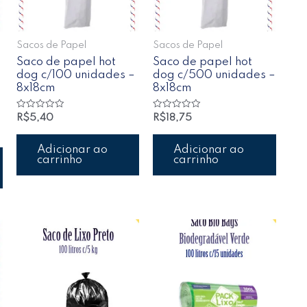
Sacos de Papel
Sacos de Papel
Saco de papel hot
Saco de papel hot
dog c/100 unidades –
dog c/500 unidades –
8x18cm
8x18cm
Avaliação
Avaliação
R$
5,40
R$
18,75
0
0
de
de
5
5
Adicionar ao
Adicionar ao
carrinho
carrinho