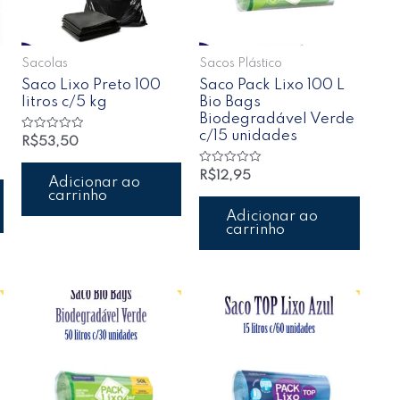
Sacolas
Sacos Plástico
Saco Lixo Preto 100
Saco Pack Lixo 100 L
litros c/5 kg
Bio Bags
Biodegradável Verde
c/15 unidades
Avaliação
R$
53,50
0
de
5
Avaliação
R$
12,95
Adicionar ao
0
carrinho
de
5
Adicionar ao
carrinho