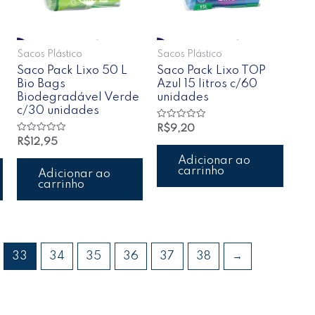
Sacos Plástico
Sacos Plástico
Saco Pack Lixo 50 L
Saco Pack Lixo TOP
Bio Bags
Azul 15 litros c/60
Biodegradável Verde
unidades
c/30 unidades
Avaliação
R$
9,20
0
Avaliação
R$
12,95
de
0
5
de
Adicionar ao
5
carrinho
Adicionar ao
carrinho
33
34
35
36
37
38
→