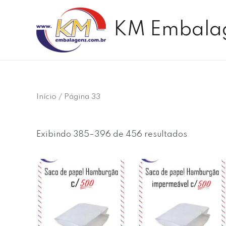
Ir
para
KM Embala
o
conteúdo
Início
/ Página 33
Exibindo 385–396 de 456 resultados