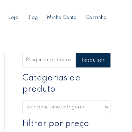
P
P
P
e
r
r
Loja
Blog
Minha Conta
Carrinho
s
e
e
q
ç
ç
u
o
o
i
m
m
s
í
á
Pesquisar
a
n
x
r
Categorias de
i
i
p
m
m
produto
o
o
o
r
Selecione uma categoria
:
Filtrar por preço