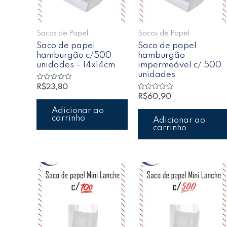
Sacos de Papel
Sacos de Papel
Saco de papel
Saco de papel
hamburgão c/500
hamburgão
unidades – 14x14cm
impermeável c/ 500
unidades
Avaliação
R$
23,80
0
Avaliação
R$
60,90
de
0
5
de
Adicionar ao
5
carrinho
Adicionar ao
carrinho