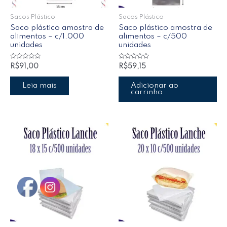
Sacos Plástico
Sacos Plástico
Saco plástico amostra de
Saco plástico amostra de
alimentos – c/1.000
alimentos – c/500
unidades
unidades
Avaliação
Avaliação
R$
91,00
R$
59,15
0
0
de
de
5
5
Leia mais
Adicionar ao
carrinho