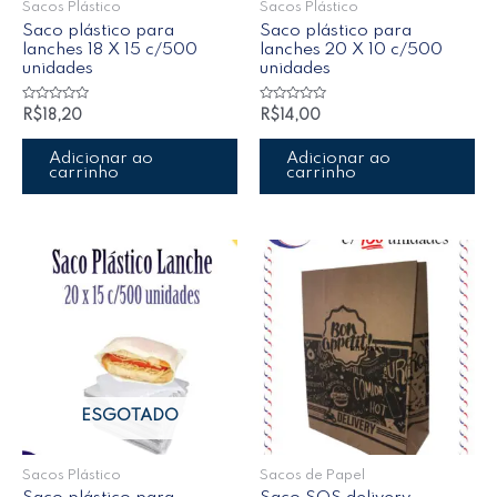
Sacos Plástico
Sacos Plástico
Saco plástico para
Saco plástico para
lanches 18 X 15 c/500
lanches 20 X 10 c/500
unidades
unidades
Avaliação
Avaliação
R$
18,20
R$
14,00
0
0
de
de
5
5
Adicionar ao
Adicionar ao
carrinho
carrinho
ESGOTADO
Sacos Plástico
Sacos de Papel