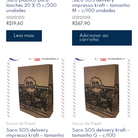
Saco plástico para
Saco SOS delivery
lanches 20 X 15 c/500
impresso kraft – tamanho
unidades
M – c/100 unidades
Avaliação
Avaliação
R$
19,60
R$
67,90
0
0
de
de
5
5
Leia mais
Adicionar ao
carrinho
Sacos de Papel
Sacos de Papel
Saco SOS delivery
Saco SOS delivery kraft –
impresso kraft – tamanho
tamanho G – c/100