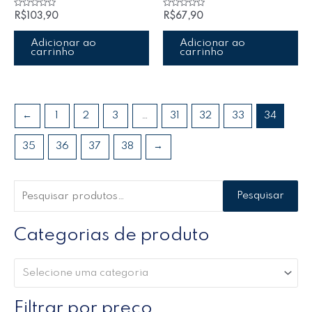
Avaliação
Avaliação
R$
103,90
R$
67,90
0
0
de
de
5
5
Adicionar ao
Adicionar ao
carrinho
carrinho
←
1
2
3
…
31
32
33
34
35
36
37
38
→
Pesquisar
Categorias de produto
Selecione uma categoria
Filtrar por preço