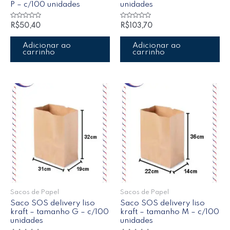
P – c/100 unidades
unidades
Avaliação
Avaliação
R$
50,40
R$
103,70
0
0
de
de
5
5
Adicionar ao
Adicionar ao
carrinho
carrinho
Sacos de Papel
Sacos de Papel
Saco SOS delivery liso
Saco SOS delivery liso
kraft – tamanho G – c/100
kraft – tamanho M – c/100
unidades
unidades