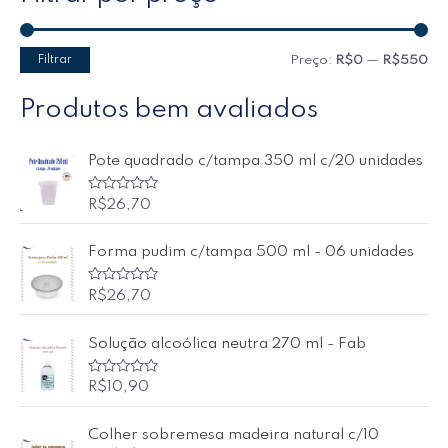
Filtrar
Preço:
R$0
—
R$550
Produtos bem avaliados
Pote quadrado c/tampa 350 ml c/20 unidades
A
R$
26,70
v
a
l
Forma pudim c/tampa 500 ml - 06 unidades
i
a
ç
ã
A
R$
26,70
o
v
0
a
d
l
Solução alcoólica neutra 270 ml - Fab
e
i
5
a
ç
ã
A
R$
10,90
o
v
0
a
d
l
Colher sobremesa madeira natural c/10
e
i