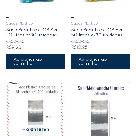
Sacos Plástico
Sacos Plástico
Saco Pack Lixo TOP Azul
Saco Pack Lixo TOP Azul
30 litros c/30 unidades
50 litros c/30 unidades
Avaliação
Avaliação
R$
9,20
R$
12,25
0
0
de
de
5
5
Adicionar ao
Adicionar ao
carrinho
carrinho
ESGOTADO