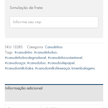
Simulação de frete
SKU:
13285
Categoria:
Canudinhos
Tags:
#canudinho
,
#canudinhobio
,
#canudinhobiodegradavel
,
#canudinhosustentavel
,
#canudoaçai
,
#canudobio
,
#canudodepapel
,
#canudomilkshake
,
#canudomilkshkeeaçai
,
kmembalagens
Informação adicional
Avaliações (0)