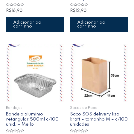
Avaliação
Avaliação
R$
16,90
R$
12,90
0
0
de
de
5
5
Adicionar ao
Adicionar ao
carrinho
carrinho
Bandejas
Sacos de Papel
Bandeja alumínio
Saco SOS delivery liso
retangular 500ml c/100
kraft – tamanho M – c/100
unid. – Mello
unidades