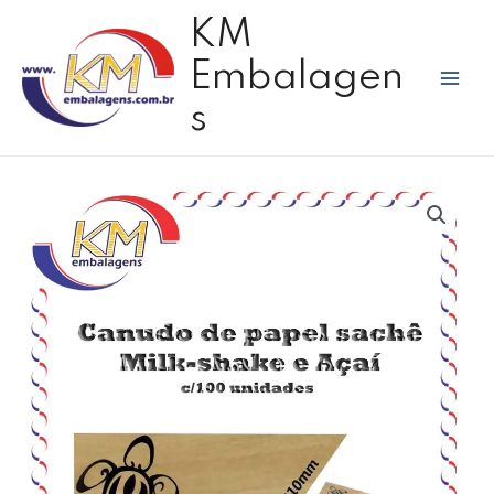
Ir
Mai
KM
para
Men
o
Embalagen
conteúdo
s
Canudo
de
papel
bio
branco
sachê
c/
100
unid
-
Kurma
quantidade